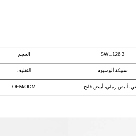
3
SWL.126
الحجم
سبيكة ألومنيوم
التغليف
، أبيض رملي، أبيض فاتح
OEM/ODM