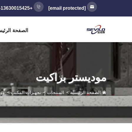
+86-13630015425
[email protected]
الصفحة الرئيس
موديستر براكيت
الصفحة الرئيسية
>
المنتجات
>
تجهيزات المكتب
>
مود