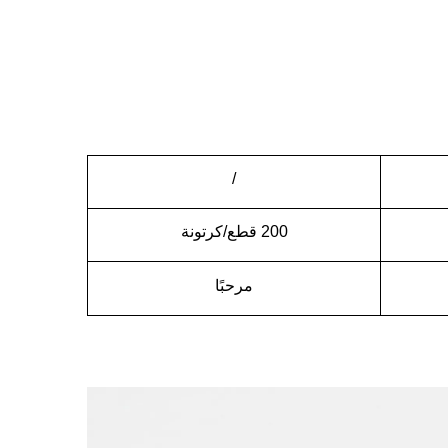
/
200
قطع/كرتونة
مرحبًا