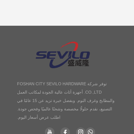
توفر شركة FOSHAN CITY SEVILO HARDWARE
CO.,LTD. أجهزة أثاث عالية الجودة لمكاتب العمل
والمطابخ وغرف النوم. وبفضل خبرة تزيد عن 15 عامًا في
التصنيع، نقدم حلولًا مخصصة وشحنًا عالميًا وفحص جودة.
اطلب عرض أسعار اليوم.