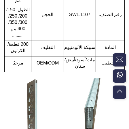
مم
الطول: 150/
رقم الصنف.
SWL.1107
الحجم
200/ 250/
300/ 350/
400 مم
..........
200 قطعة/
المادة
سبيكة الألومنيوم
التغليف
الكرتون
مات/أسود/أبيض/
التشطيب
OEM/ODM
مرحبًا
ستان