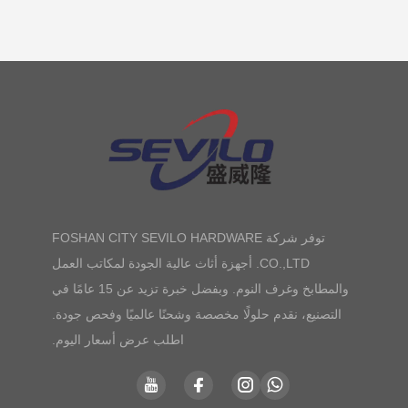
توفر شركة FOSHAN CITY SEVILO HARDWARE
CO.,LTD. أجهزة أثاث عالية الجودة لمكاتب العمل
والمطابخ وغرف النوم. وبفضل خبرة تزيد عن 15 عامًا في
التصنيع، نقدم حلولًا مخصصة وشحنًا عالميًا وفحص جودة.
اطلب عرض أسعار اليوم.