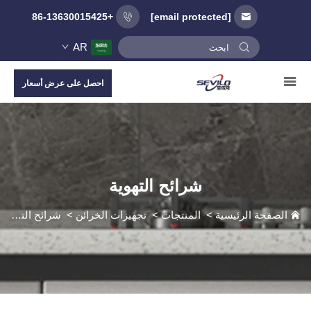
+86-13630015425
[email protected]
AR
احصل على عرض أسعار
شرائح التهوية
الصفحة الرئيسية
>
المنتجات
>
تجهيزات الخزائن
>
شرائح التهوية