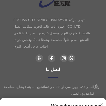
توفر شركة FOSHAN CITY SEVILO HARDWARE
CO.,LTD. أجهزة أثاث عالية الجودة لمكاتب العمل
والمطابخ وغرف النوم. وبفضل خبرة تزيد عن 15 عامًا في
التصنيع، نقدم حلولًا مخصصة وشحنًا عالميًا وفحص جودة.
اطلب عرض أسعار اليوم.
اتصل بنا
المبنى 29، جيهوا سي لو 33، حي تشانشينغ، مدينة فوشان، مقاطعة
قوانغدونغ، الصين
+86-13630015425
We value your privacy