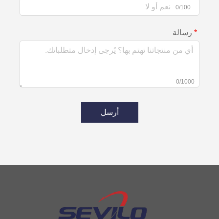
0/100
رسالة
0/1000
أرسل