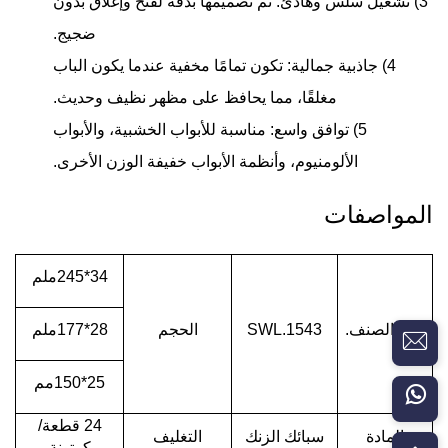
3) تشغيل سلس وهادئ: تم تصميمها بدقة لفتح وإغلاق بدون
ضجيج.
4) جاذبية جمالية: تكون تمامًا مخفية عندما يكون الباب
مغلقًا، مما يحافظ على مظهر نظيف وحديث.
5) توافق واسع: مناسبة للأبواب الخشبية، والأبواب
الألومنيوم، وأنظمة الأبواب خفيفة الوزن الأخرى.
المواصفات
34*245ملم
رقم الصنف.
SWL.1543
الحجم
28*177ملم
25*150مم
24 قطعة/
المادة
سبائك الزنك
التغليف
كرتونة