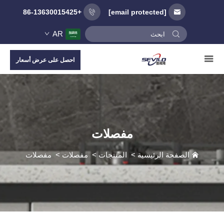
+86-13630015425
[email protected]
AR
احصل على عرض أسعار
مفصلات
الصفحة الرئيسية
>
المنتجات
>
مفصلات
>
مفصلات