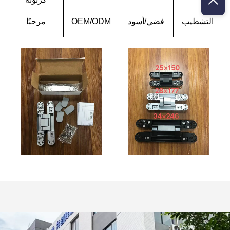
التشطيب
فضي/أسود
OEM/ODM
مرحبًا