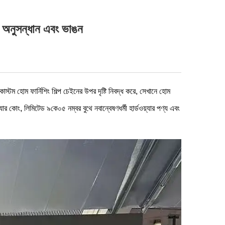
র অনুসন্ধান এবং ভাঙন
াস্টম হোম ফার্নিশিং শিল্প চেইনের উপর দৃষ্টি নিবদ্ধ করে, সেখানে হোম
ার কোং, লিমিটেড ৯কে০৫ নম্বর বুথে নবান্বেষণধর্মী হার্ডওয়্যার পণ্য এবং