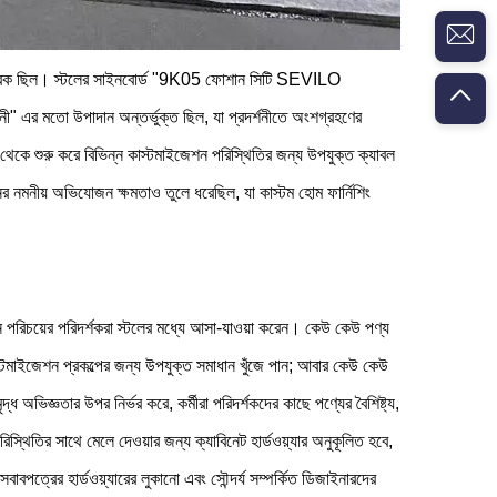
সাথে সম্পূরক ছিল। স্টলের সাইনবোর্ড "9K05 ফোশান সিটি SEVILO
শনী" এর মতো উপাদান অন্তর্ভুক্ত ছিল, যা প্রদর্শনীতে অংশগ্রহণের
সরি থেকে শুরু করে বিভিন্ন কাস্টমাইজেশন পরিস্থিতির জন্য উপযুক্ত ক্যাবল
ানের নমনীয় অভিযোজন ক্ষমতাও তুলে ধরেছিল, যা কাস্টম হোম ফার্নিশিং
িন্ন পরিচয়ের পরিদর্শকরা স্টলের মধ্যে আসা-যাওয়া করেন। কেউ কেউ পণ্য
াস্টমাইজেশন প্রকল্পের জন্য উপযুক্ত সমাধান খুঁজে পান; আবার কেউ কেউ
ভিজ্ঞতার উপর নির্ভর করে, কর্মীরা পরিদর্শকদের কাছে পণ্যের বৈশিষ্ট্য,
রিস্থিতির সাথে মেলে দেওয়ার জন্য ক্যাবিনেট হার্ডওয়্যার অনুকূলিত হবে,
সবাবপত্রের হার্ডওয়্যারের লুকানো এবং সৌন্দর্য সম্পর্কিত ডিজাইনারদের