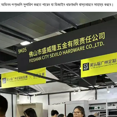
ডলসহ অভিনব পণ্যগুলি সুপারিশ করতে পারেন যা ডিজাইন ধারণাগুলি বাস্তবায়নে সাহায্য করবে।