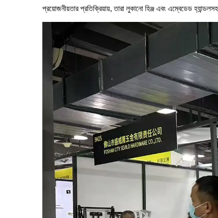
প্রয়োজনীয়তার প্রতিক্রিয়ায়, তারা লুকানো হিঞ্জ এবং এম্বেডেড হ্যান্