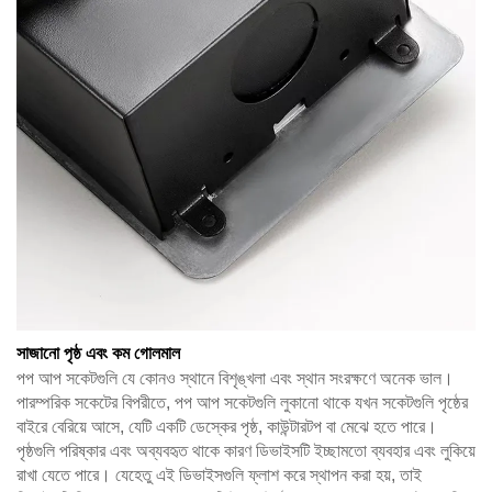
সাজানো পৃষ্ঠ এবং কম গোলমাল
পপ আপ সকেটগুলি যে কোনও স্থানে বিশৃঙ্খলা এবং স্থান সংরক্ষণে অনেক ভাল।
পারম্পরিক সকেটের বিপরীতে, পপ আপ সকেটগুলি লুকানো থাকে যখন সকেটগুলি পৃষ্ঠের
বাইরে বেরিয়ে আসে, যেটি একটি ডেস্কের পৃষ্ঠ, কাউন্টারটপ বা মেঝে হতে পারে।
পৃষ্ঠগুলি পরিষ্কার এবং অব্যবহৃত থাকে কারণ ডিভাইসটি ইচ্ছামতো ব্যবহার এবং লুকিয়ে
রাখা যেতে পারে। যেহেতু এই ডিভাইসগুলি ফ্লাশ করে স্থাপন করা হয়, তাই