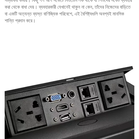
সম্ভাবনা কমায়। কিছু পপ আপ সকেটে নিওটেনি লক থাকে যা শিশুদের সকেট ব্যবহার
করা থেকে বাধা দেয়। ব্যবহারকারী যেখানেই থাকুন না কেন, তাঁদের নিজেদের বাড়িতে
বা একটি অত্যন্ত ব্যস্ত বাণিজ্যিক পরিবেশে, এই বৈশিষ্ট্যগুলি অবশ্যই মানসিক
শান্তি প্রদান করে।