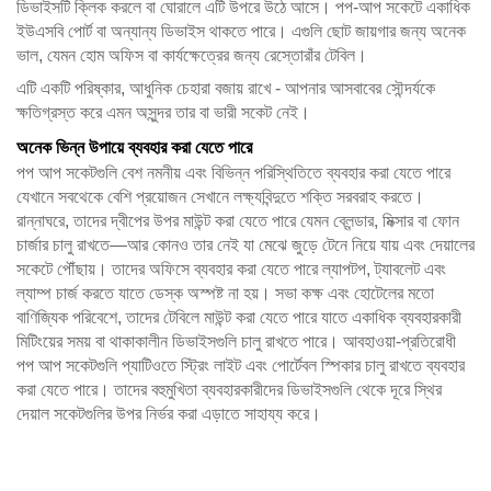
ডিভাইসটি ক্লিক করলে বা ঘোরালে এটি উপরে উঠে আসে। পপ-আপ সকেটে একাধিক
ইউএসবি পোর্ট বা অন্যান্য ডিভাইস থাকতে পারে। এগুলি ছোট জায়গার জন্য অনেক
ভাল, যেমন হোম অফিস বা কার্যক্ষেত্রের জন্য রেস্তোরাঁর টেবিল।
এটি একটি পরিষ্কার, আধুনিক চেহারা বজায় রাখে - আপনার আসবাবের সৌন্দর্যকে
ক্ষতিগ্রস্ত করে এমন অসুন্দর তার বা ভারী সকেট নেই।
অনেক ভিন্ন উপায়ে ব্যবহার করা যেতে পারে
পপ আপ সকেটগুলি বেশ নমনীয় এবং বিভিন্ন পরিস্থিতিতে ব্যবহার করা যেতে পারে
যেখানে সবথেকে বেশি প্রয়োজন সেখানে লক্ষ্যবিন্দুতে শক্তি সরবরাহ করতে।
রান্নাঘরে, তাদের দ্বীপের উপর মাউন্ট করা যেতে পারে যেমন ব্লেন্ডার, মিক্সার বা ফোন
চার্জার চালু রাখতে—আর কোনও তার নেই যা মেঝে জুড়ে টেনে নিয়ে যায় এবং দেয়ালের
সকেটে পৌঁছায়। তাদের অফিসে ব্যবহার করা যেতে পারে ল্যাপটপ, ট্যাবলেট এবং
ল্যাম্প চার্জ করতে যাতে ডেস্ক অস্পষ্ট না হয়। সভা কক্ষ এবং হোটেলের মতো
বাণিজ্যিক পরিবেশে, তাদের টেবিলে মাউন্ট করা যেতে পারে যাতে একাধিক ব্যবহারকারী
মিটিংয়ের সময় বা থাকাকালীন ডিভাইসগুলি চালু রাখতে পারে। আবহাওয়া-প্রতিরোধী
পপ আপ সকেটগুলি প্যাটিওতে স্ট্রিং লাইট এবং পোর্টেবল স্পিকার চালু রাখতে ব্যবহার
করা যেতে পারে। তাদের বহুমুখিতা ব্যবহারকারীদের ডিভাইসগুলি থেকে দূরে স্থির
দেয়াল সকেটগুলির উপর নির্ভর করা এড়াতে সাহায্য করে।