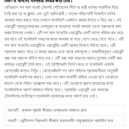
নির্মাণ যা আসলেই দীর্ঘস্থায়ী হওয়ার জন্য তৈরি।
বেশিরভাগ পপ আপ সকেট টেকসই স্টেইনলেস স্টিল বা ভারী কর্তব্য প্লাস্টিক দিয়ে
তৈরি করা হয় যা স্ক্র্যাচ এবং ডেন্ট প্রতিরোধী। তাদের শক্তিশালী ডিজাইন দৈনিক
ব্যবহার সহ্য করতে পারে যেখানে সকেটগুলি একদিনে বহুবার উপরে ও নিচে হয়। এই
ওয়ারেন্টি প্রস্তুতকারকের দোষযুক্ত বা অন্যান্য সকেট সমস্যা থেকে গ্রাহককে রক্ষা
করার উদ্দেশ্য দেখায়। এটি পপ আপ সকেটের ওয়ারেন্টির একটি ভালো পরিসর কভ করে
যার মানে এই সকেটগুলি ভাঙনের জন্য কভারড যা পড়ে গেলে ভেঙে যেতে পারে। এটি
পপ আপ সকেটের ওয়ারেন্টিকে ওয়ারেন্টির একটি আকার হিসাবে পরিণত করে। এটি
প্রস্তাব করতে পারে যে কভার খরচের চেয়ে আরো রক্ষামূলক। সময়সীমাযুক্ত ওয়ারেন্টি
খরচ করা খরচকে বাতিল করে দেয়। এটি খরচ করা ভাঙনের খরচের তুলনায় একটি খরচ
কার্যকর ওয়ারেন্টি তৈরি করে। এই বৈশিষ্ট্যগুলি নির্দেশ করে যে সকেটগুলি এমনকি
রেস্তোরাঁর জন্যও নিখুঁত। রেস্তোরাঁগুলি পপ আপ শক্তির প্রয়োজনীয়তা অনুযায়ী
সকেটগুলি কনফিগার করবে। এখন পপ আপ সকেটটি নামিয়ে দেওয়া হলে যেকোনো
জায়গা থেকে শক্তি অ্যাক্সেস করা যাবে। এটি যেকোনো স্ল্যাশ ব্যবহারের জন্য
সকেটগুলিকে আদর্শ আকারে পরিণত করে। প্রসারিত ওয়ারেন্টি এবং কভারের
টেকসইতার সংমিশ্রণে সকেটগুলি ব্যবহারের জন্য আদর্শ হয়ে ওঠে।
আগেরটি :
ক্যাবল গ্রমেট কীভাবে ডেস্কগুলো সাজানো রাখে
পরেরটি :
ভেন্টিলেশন গ্রিলগুলি কীভাবে অভ্যন্তরীণ বায়ুপ্রবাহকে প্রভাবিত করে