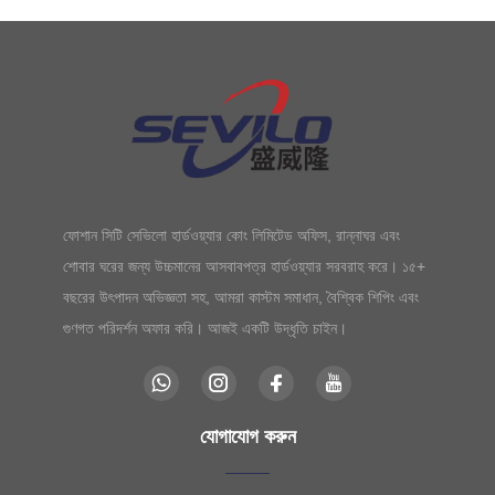
ফোশান সিটি সেভিলো হার্ডওয়্যার কোং লিমিটেড অফিস, রান্নাঘর এবং
শোবার ঘরের জন্য উচ্চমানের আসবাবপত্র হার্ডওয়্যার সরবরাহ করে। ১৫+
বছরের উৎপাদন অভিজ্ঞতা সহ, আমরা কাস্টম সমাধান, বৈশ্বিক শিপিং এবং
গুণগত পরিদর্শন অফার করি। আজই একটি উদ্ধৃতি চাইন।
যোগাযোগ করুন