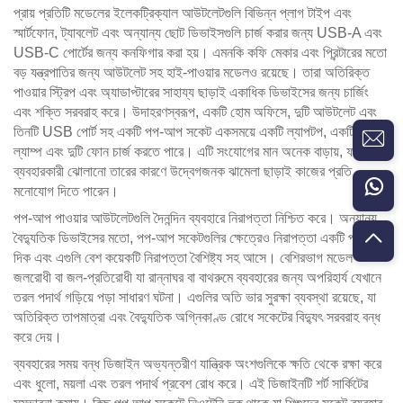
প্রায় প্রতিটি মডেলের ইলেকট্রিক্যাল আউটলেটগুলি বিভিন্ন প্লাগ টাইপ এবং
স্মার্টফোন, ট্যাবলেট এবং অন্যান্য ছোট ডিভাইসগুলি চার্জ করার জন্য USB-A এবং
USB-C পোর্টের জন্য কনফিগার করা হয়। এমনকি কফি মেকার এবং প্রিন্টারের মতো
বড় যন্ত্রপাতির জন্য আউটলেট সহ হাই-পাওয়ার মডেলও রয়েছে। তারা অতিরিক্ত
পাওয়ার স্ট্রিপ এবং অ্যাডাপ্টারের সাহায্য ছাড়াই একাধিক ডিভাইসের জন্য চার্জিং
এবং শক্তি সরবরাহ করে। উদাহরণস্বরূপ, একটি হোম অফিসে, দুটি আউটলেট এবং
তিনটি USB পোর্ট সহ একটি পপ-আপ সকেট একসময়ে একটি ল্যাপটপ, একটি ডেস্ক
ল্যাম্প এবং দুটি ফোন চার্জ করতে পারে। এটি সংযোগের মান অনেক বাড়ায়, ফলে
ব্যবহারকারী ঝোলানো তারের কারণে উদ্বেগজনক ঝামেলা ছাড়াই কাজের প্রতি
মনোযোগ দিতে পারেন।
পপ-আপ পাওয়ার আউটলেটগুলি দৈনন্দিন ব্যবহারে নিরাপত্তা নিশ্চিত করে। অন্যান্য
বৈদ্যুতিক ডিভাইসের মতো, পপ-আপ সকেটগুলির ক্ষেত্রেও নিরাপত্তা একটি প্রধান
দিক এবং এগুলি বেশ কয়েকটি নিরাপত্তা বৈশিষ্ট্য সহ আসে। বেশিরভাগ মডেল
জলরোধী বা জল-প্রতিরোধী যা রান্নাঘর বা বাথরুমে ব্যবহারের জন্য অপরিহার্য যেখানে
তরল পদার্থ গড়িয়ে পড়া সাধারণ ঘটনা। এগুলির অতি ভার সুরক্ষা ব্যবস্থা রয়েছে, যা
অতিরিক্ত তাপমাত্রা এবং বৈদ্যুতিক অগ্নিকাণ্ড রোধে সকেটের বিদ্যুৎ সরবরাহ বন্ধ
করে দেয়।
ব্যবহারের সময় বন্ধ ডিজাইন অভ্যন্তরীণ যান্ত্রিক অংশগুলিকে ক্ষতি থেকে রক্ষা করে
এবং ধুলো, ময়লা এবং তরল পদার্থ প্রবেশ রোধ করে। এই ডিজাইনটি শর্ট সার্কিটের