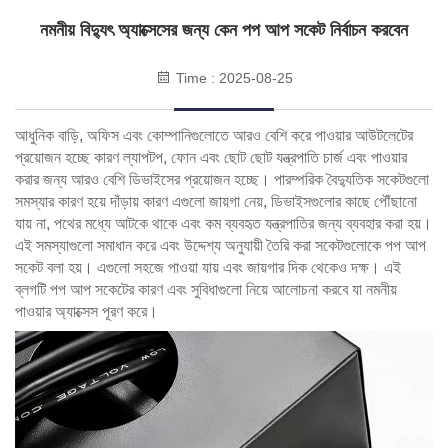
নমনীয় বিদ্যুৎ অ্যাক্সেসের জন্য কেন পপ আপ সকেট নির্বাচন করবেন
Time : 2025-08-25
আধুনিক বাড়ি, অফিস এবং কোম্পানিগুলোতে আরও বেশি করে পাওয়ার আউটলেটের
প্রয়োজন হচ্ছে কারণ ল্যাপটপ, ফোন এবং ছোট ছোট যন্ত্রপাতি চার্জ এবং পাওয়ার
করার জন্য আরও বেশি ডিভাইসের প্রয়োজন হচ্ছে। পারম্পরিক বৈদ্যুতিক সকেটগুলো
সমস্যার কারণ হয়ে দাঁড়ায় কারণ এগুলো জায়গা নেয়, ডিভাইসগুলোর কাছে পৌঁছানো
যায় না, পথের মধ্যে আটকে থাকে এবং কম ব্যবহৃত যন্ত্রপাতির জন্য ব্যবহার করা হয়।
এই সমস্যাগুলো সমাধান করে এবং উদ্দেশ্য অনুযায়ী তৈরি করা সকেটগুলোকে পপ আপ
সকেট বলা হয়। এগুলো সহজে পাওয়া যায় এবং জায়গার দিক থেকেও দক্ষ। এই
ব্লগটি পপ আপ সকেটের কারণ এবং সুবিধাগুলো নিয়ে আলোচনা করবে যা নমনীয়
পাওয়ার অ্যাক্সেস পূরণ করে।