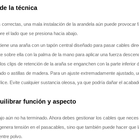
de la técnica
s correctas, una mala instalación de la arandela aún puede provocar
bre el lado que se presiona hacia abajo.
 tiene una araña con un tapón central diseñado para pasar cables direc
nte sobre ella con la palma de la mano para aplicar una fuerza descen
 clips de retención de la araña se enganchen con la parte inferior del
inado o astillas de madera. Para un ajuste extremadamente ajustado,
ice. Evite cualquier sustancia oleosa, ya que podría dañar el acabado 
ilibrar función y aspecto
ajo aún no ha terminado. Ahora debes gestionar los cables que necesi
enera tensión en el pasacables, sino que también puede hacer que 
entre polvo.