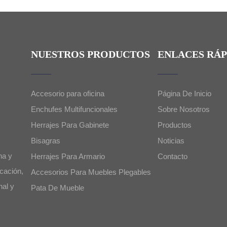
NUESTROS PRODUCTOS
ENLACES RÁP
Accesorio para oficina
Página De Inicio
Enchufes Multifuncionales
Sobre Nosotros
Herrajes Para Gabinete
Productos
Bisagras
Noticias
na y
Herrajes Para Armario
Contacto
cación,
Accesorios Para Muebles Plegables
nal y
Pata De Mueble