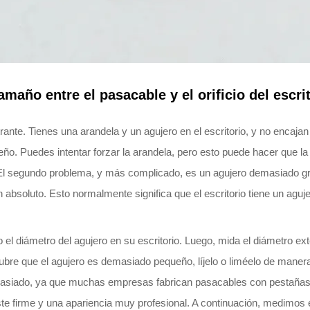
amaño entre el pasacable y el orificio del escrit
trante. Tienes una arandela y un agujero en el escritorio, y no encaja
o. Puedes intentar forzar la arandela, pero esto puede hacer que la
 El segundo problema, y más complicado, es un agujero demasiado g
 en absoluto. Esto normalmente significa que el escritorio tiene un ag
el diámetro del agujero en su escritorio. Luego, mida el diámetro ex
ubre que el agujero es demasiado pequeño, líjelo o liméelo de mane
masiado, ya que muchas empresas fabrican pasacables con pestañas
e firme y una apariencia muy profesional. A continuación, medimos el