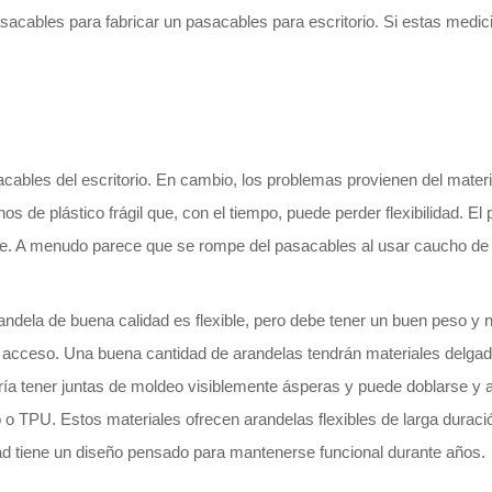
pasacables para fabricar un pasacables para escritorio. Si estas medi
bles del escritorio. En cambio, los problemas provienen del material
 de plástico frágil que, con el tiempo, puede perder flexibilidad. El p
nte. A menudo parece que se rompe del pasacables al usar caucho d
dela de buena calidad es flexible, pero debe tener un buen peso y 
 de acceso. Una buena cantidad de arandelas tendrán materiales delga
ería tener juntas de moldeo visiblemente ásperas y puede doblarse y
o TPU. Estos materiales ofrecen arandelas flexibles de larga durac
idad tiene un diseño pensado para mantenerse funcional durante años.