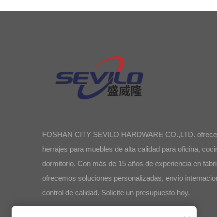
FOSHAN CITY SEVILO HARDWARE CO.,LTD. ofrece
herrajes para muebles de alta calidad para oficina, coci
dormitorio. Con más de 15 años de experiencia en fabri
ofrecemos soluciones personalizadas, envío internacio
control de calidad. Solicite un presupuesto hoy.