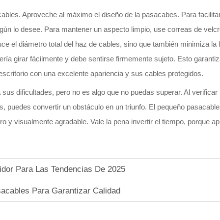
bles. Aproveche al máximo el diseño de la pasacabes. Para facilitarle
 según lo desee. Para mantener un aspecto limpio, use correas de velcr
uce el diámetro total del haz de cables, sino que también minimiza la f
ería girar fácilmente y debe sentirse firmemente sujeto. Esto garanti
scritorio con una excelente apariencia y sus cables protegidos.
us dificultades, pero no es algo que no puedas superar. Al verificar la
s, puedes convertir un obstáculo en un triunfo. El pequeño pasacabl
uro y visualmente agradable. Vale la pena invertir el tiempo, porque a
idor Para Las Tendencias De 2025
acables Para Garantizar Calidad