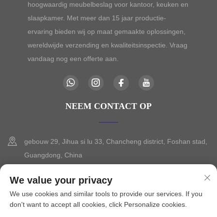
hoogwaardig meubelbeslag voor kantoor, keuken en
slaapkamer. Met meer dan 15 jaar productie-
ervaring bieden wij op maat gemaakte oplossingen,
wereldwijde verzending en kwaliteitsinspectie. Vraag
vandaag nog een offerte aan.
NEEM CONTACT OP
gebouw 29, Jihua si lu 33, Chancheng district, Foshan stad,
Guangdong, China
+86-13630015425
We value your privacy
We use cookies and similar tools to provide our services. If you
[email protected]
don't want to accept all cookies, click Personalize cookies.