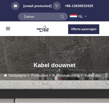
[email protected]
+86-13630015425
NL
Offerte aanvragen
Kabel douwnet
Startpagina
>
Producten
>
Kantooruitrusting
>
Kabel douwnet