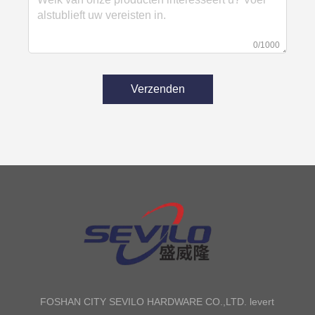
0/1000
Verzenden
FOSHAN CITY SEVILO HARDWARE CO.,LTD. levert