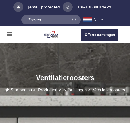
[email protected]
+86-13630015425
NL
Offerte aanvragen
Ventilatieroosters
Startpagina
>
Producten
>
Kastfittingen
>
Ventilatieroosters