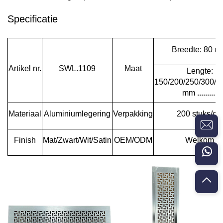
Specificatie
Breedte: 80 
Artikel nr.
SWL.1109
Maat
Lengte:
150/200/250/300/3
mm ..........
Materiaal
Aluminiumlegering
Verpakking
200 stuks/ctn
Finish
Mat/Zwart/Wit/Satin
OEM/ODM
Welkom