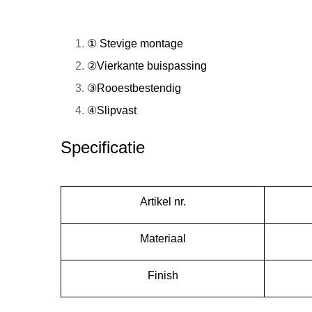
① Stevige montage
②Vierkante buispassing
③Rooestbestendig
④Slipvast
Specificatie
Artikel nr.
Materiaal
Finish