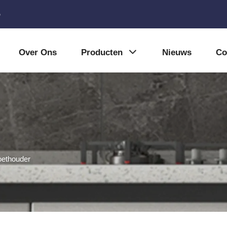
5
Over Ons
Producten
Nieuws
Co
oethouder