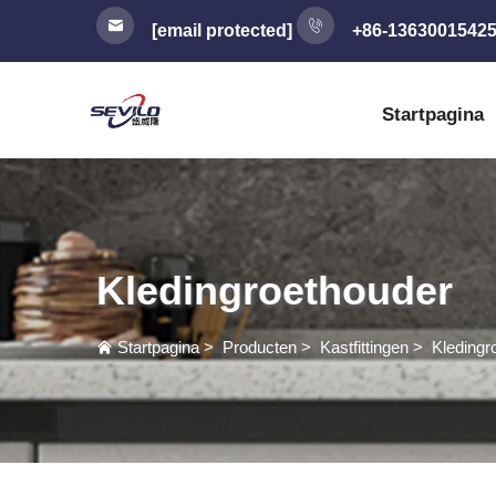
[email protected]
+86-1363001542
Startpagina
Kledingroethouder
Startpagina
>
Producten
>
Kastfittingen
>
Kledingr