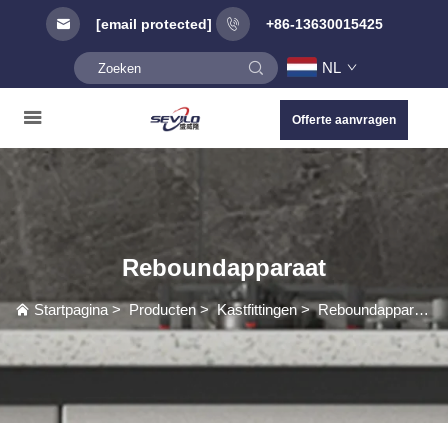
[email protected]
+86-13630015425
NL
Offerte aanvragen
Reboundapparaat
Startpagina
>
Producten
>
Kastfittingen
>
Reboundapparaat