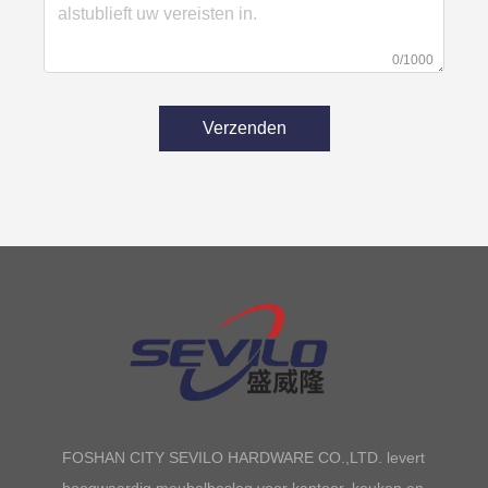
0/1000
Verzenden
FOSHAN CITY SEVILO HARDWARE CO.,LTD. levert
hoogwaardig meubelbeslag voor kantoor, keuken en