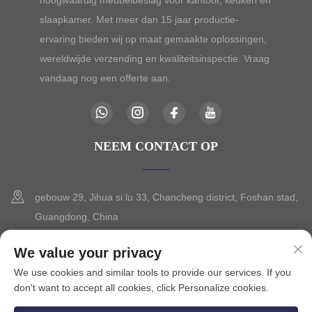
slaapkamer. Met meer dan 15 jaar productie-
ervaring bieden wij op maat gemaakte oplossingen,
wereldwijde verzending en kwaliteitsinspectie. Vraag
vandaag nog een offerte aan.
NEEM CONTACT OP
gebouw 29, Jihua si lu 33, Chancheng district, Foshan stad,
Guangdong, China
+86-13630015425
We value your privacy
We use cookies and similar tools to provide our services. If you
[email protected]
don't want to accept all cookies, click Personalize cookies.