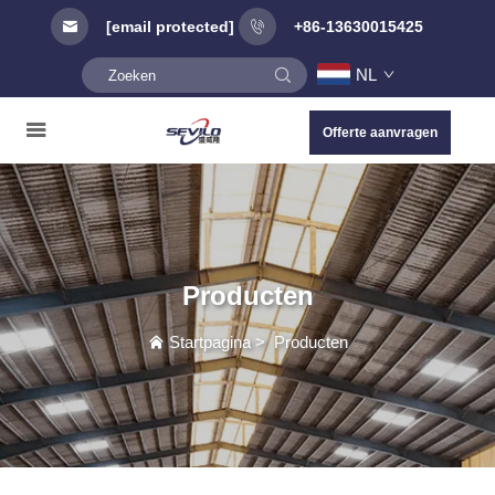
[email protected]
+86-13630015425
NL
Offerte aanvragen
Producten
Startpagina
>
Producten