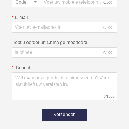
Code
0/100
E-mail
0/100
Hebt u eerder uit China geïmporteerd
0/100
Bericht
0/1000
Verzenden