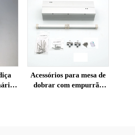
iça
Acessórios para mesa de
ário
dobrar com empurrão
0°
plano (sem armários)