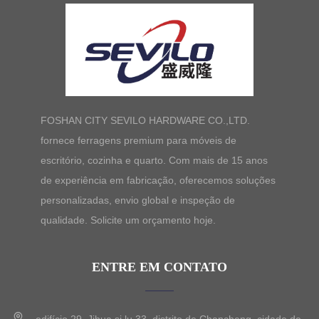
FOSHAN CITY SEVILO HARDWARE CO.,LTD.
fornece ferragens premium para móveis de
escritório, cozinha e quarto. Com mais de 15 anos
de experiência em fabricação, oferecemos soluções
personalizadas, envio global e inspeção de
qualidade. Solicite um orçamento hoje.
ENTRE EM CONTATO
edifício 29, Jihua si lu 33, distrito de Chancheng, cidade de