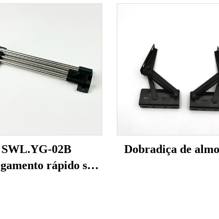
SWL.YG-02B
Dobradiça de alm
gamento rápido sem
arbas (tubo sólido)