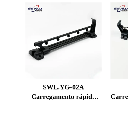
SWL.YG-02A
Carregamento rápido
Carre
com rebarbas
reb