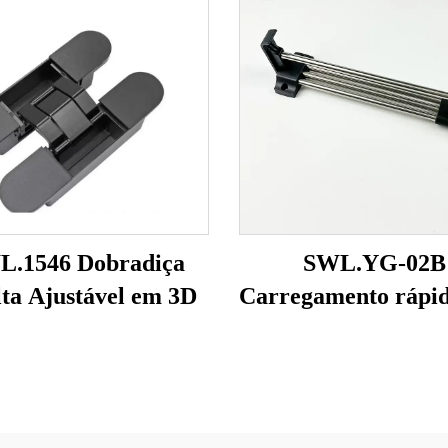
L.1546 Dobradiça
SWL.YG-02B
ta Ajustável em 3D
Carregamento rápi
rebarbas (tubo sól