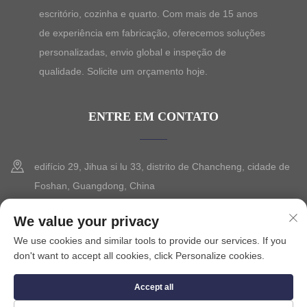
escritório, cozinha e quarto. Com mais de 15 anos
de experiência em fabricação, oferecemos soluções
personalizadas, envio global e inspeção de
qualidade. Solicite um orçamento hoje.
ENTRE EM CONTATO
edifício 29, Jihua si lu 33, distrito de Chancheng, cidade de
Foshan, Guangdong, China
+86-13630015425
We value your privacy
We use cookies and similar tools to provide our services. If you
[email protected]
don't want to accept all cookies, click Personalize cookies.
Accept all
Direitos autorais © 2025 por FOSHAN CITY SEVILO HARDWARE
CO.,LTD.
Política de privacidade