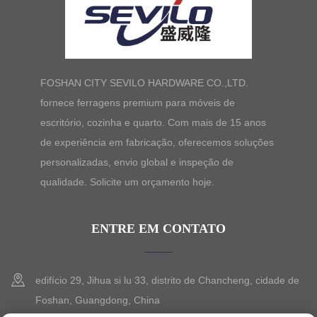
FOSHAN CITY SEVILO HARDWARE CO.,LTD.
fornece ferragens premium para móveis de
escritório, cozinha e quarto. Com mais de 15 anos
de experiência em fabricação, oferecemos soluções
personalizadas, envio global e inspeção de
qualidade. Solicite um orçamento hoje.
ENTRE EM CONTATO
edifício 29, Jihua si lu 33, distrito de Chancheng, cidade de
Foshan, Guangdong, China