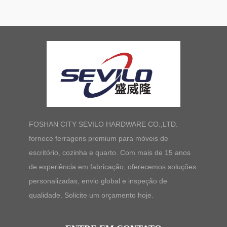
FOSHAN CITY SEVILO HARDWARE CO.,LTD.
fornece ferragens premium para móveis de
escritório, cozinha e quarto. Com mais de 15 anos
de experiência em fabricação, oferecemos soluções
personalizadas, envio global e inspeção de
qualidade. Solicite um orçamento hoje.