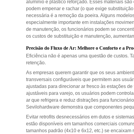
alumínio e plástico reforçado. Esses materiais são
podem empenar e rachar (o que exige substituição 
necessária é a remoção da poeira. Alguns modelos 
especialmente importante em instalações movimen
de manutenção, os funcionários podem se concentr
os custos de substituição e manutenção, aumentand
Precisão do Fluxo de Ar: Melhore o Conforto e a Pr
Eficiência não é apenas uma questão de custos. Tam
retenção.
As empresas querem garantir que os seus ambiente
transversais configuráveis que permitem aos usuári
ajustadas para direcionar ar fresco às estações d
ajustáveis para varejo, os usuários podem controla
ar que refrigera e reduz distrações para funcionár
Sevilohardware demonstra que componentes peque
Evitar retrofits desnecessários em dutos e siste
estão disponíveis em tamanhos comerciais comuns
tamanhos padrão (4x10 e 6x12, etc.) se encaixam n