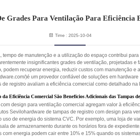
De Grades Para Ventilação Para Eficiência 
Time : 2025-10-04
, tempo de manutenção e a utilização do espaço contribui para
parentemente insignificantes grades de ventilação, projetadas 
o, podem recuperar energia, reduzir custos com manutenção e 
rdware.com/)
é um provedor confiável de soluções em hardware p
de registro avaliam a eficiência comercial como detalhado na l
 Eficiência Comercial São Benefícios Adicionais das Tampas de
com design para ventilação comercial agregam valor à eficiênc
tos Sevilohardware de tampas de registro com design para vent
 o uso de energia do sistema CVC. Por exemplo, uma loja de va
ala de armazenamento durante os horários fora de expediente, e
is com energia podem cair entre 10% e 15% quando os sistem