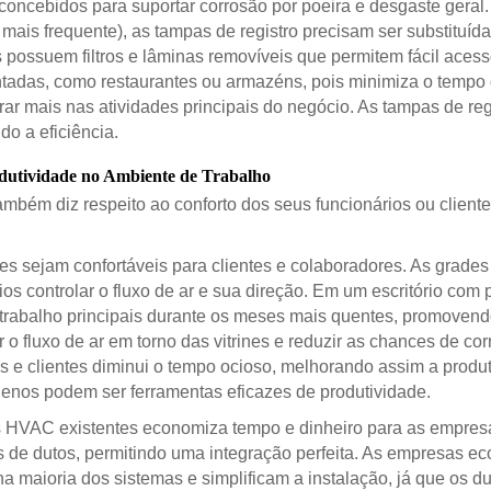
 concebidos para suportar corrosão por poeira e desgaste geral
mais frequente), as tampas de registro precisam ser substituí
possuem filtros e lâminas removíveis que permitem fácil acess
tadas, como restaurantes ou armazéns, pois minimiza o temp
ar mais nas atividades principais do negócio. As tampas de re
o a eficiência.
odutividade no Ambiente de Trabalho
bém diz respeito ao conforto dos seus funcionários ou clientes
s sejam confortáveis para clientes e colaboradores. As grade
os controlar o fluxo de ar e sua direção. Em um escritório com
e trabalho principais durante os meses mais quentes, promovend
r o fluxo de ar em torno das vitrines e reduzir as chances de co
ios e clientes diminui o tempo ocioso, melhorando assim a produt
nos podem ser ferramentas eficazes de produtividade.
mas HVAC existentes economiza tempo e dinheiro para as empres
 de dutos, permitindo uma integração perfeita. As empresas e
a maioria dos sistemas e simplificam a instalação, já que os 