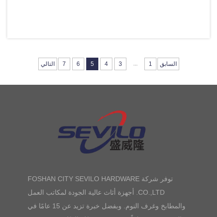
...
السابق
1
3
4
5
6
7
التالي
توفر شركة FOSHAN CITY SEVILO HARDWARE
CO.,LTD. أجهزة أثاث عالية الجودة لمكاتب العمل
والمطابخ وغرف النوم. وبفضل خبرة تزيد عن 15 عامًا في