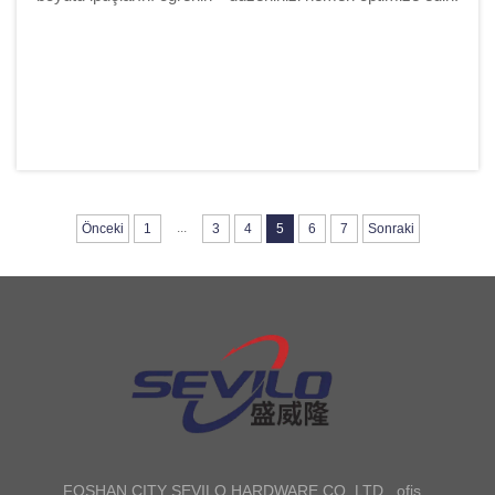
...
Önceki
1
3
4
5
6
7
Sonraki
FOSHAN CITY SEVILO HARDWARE CO.,LTD., ofis,