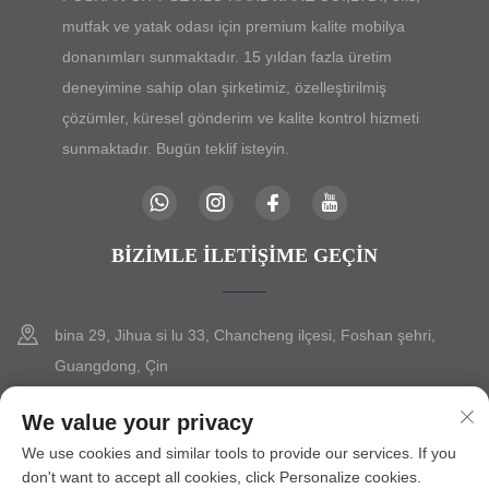
mutfak ve yatak odası için premium kalite mobilya
donanımları sunmaktadır. 15 yıldan fazla üretim
deneyimine sahip olan şirketimiz, özelleştirilmiş
çözümler, küresel gönderim ve kalite kontrol hizmeti
sunmaktadır. Bugün teklif isteyin.
BIZIMLE İLETIŞIME GEÇIN
bina 29, Jihua si lu 33, Chancheng ilçesi, Foshan şehri,
Guangdong, Çin
+86-13630015425
We value your privacy
We use cookies and similar tools to provide our services. If you
[email protected]
don't want to accept all cookies, click Personalize cookies.