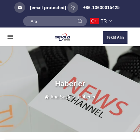
[email protected]
+86-13630015425
TR
Teklif Alın
Haberler
Ana Sayfa
>
Haberler