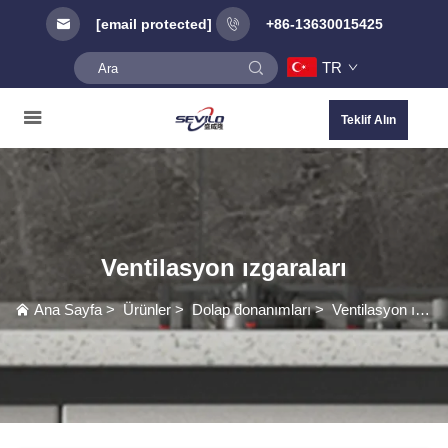
[email protected]
+86-13630015425
TR
Teklif Alın
Ventilasyon ızgaraları
Ana Sayfa
>
Ürünler
>
Dolap donanımları
>
Ventilasyon ızgaraları