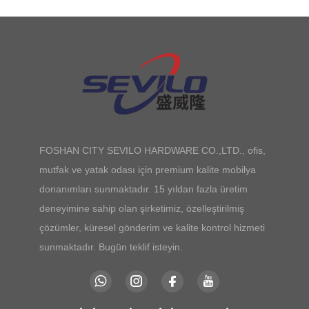
FOSHAN CITY SEVILO HARDWARE CO.,LTD., ofis,
mutfak ve yatak odası için premium kalite mobilya
donanımları sunmaktadır. 15 yıldan fazla üretim
deneyimine sahip olan şirketimiz, özelleştirilmiş
çözümler, küresel gönderim ve kalite kontrol hizmeti
sunmaktadır. Bugün teklif isteyin.