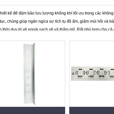
hiết kế để đảm bảo lưu lượng không khí tối ưu trong các không g
tục, chúng giúp ngăn ngừa sự tích tụ độ ẩm, giảm mùi hôi và 
g thời duy trì vẻ ngoài sạch sẽ và thẩm mỹ. Rất phù hợp cho cả
ản nhưng hiệu quả để cải thiện chất lượng không khí trong nhà 