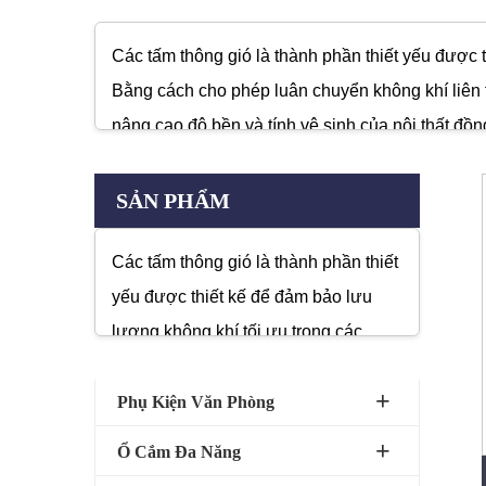
Các tấm thông gió là thành phần thiết yếu được t
Bằng cách cho phép luân chuyển không khí liên 
nâng cao độ bền và tính vệ sinh của nội thất đồn
các tấm thông gió mang đến một cách thức đơn gi
SẢN PHẨM
Các tấm thông gió là thành phần thiết
yếu được thiết kế để đảm bảo lưu
lượng không khí tối ưu trong các
không gian kín như tủ, tủ quần áo và
hệ thống nội thất. Bằng cách cho
Phụ Kiện Văn Phòng
phép luân chuyển không khí liên tục,
Ổ Cắm Đa Năng
chúng giúp ngăn ngừa sự tích tụ độ