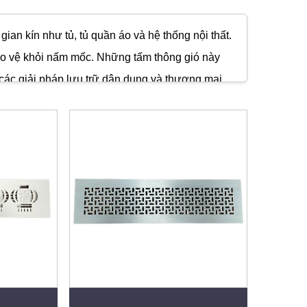
ian kín như tủ, tủ quần áo và hệ thống nội thất.
bảo vệ khỏi nấm mốc. Những tấm thông gió này
 các giải pháp lưu trữ dân dụng và thương mại,
và kéo dài tuổi thọ cho đồ nội thất.