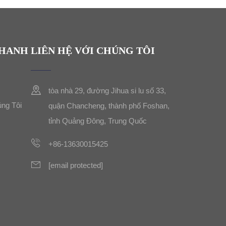
NHANH
LIÊN HỆ VỚI CHÚNG TÔI
tòa nhà 29, đường Jihua si lu số 33,
úng Tôi
quận Chancheng, thành phố Foshan,
tỉnh Quảng Đông, Trung Quốc
+86-13630015425
[email protected]