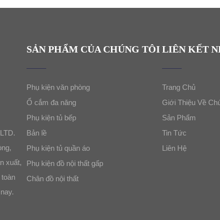
SẢN PHẨM CỦA CHÚNG TÔI
LIÊN KẾT 
Phụ kiện văn phòng
Trang Chủ
Ổ cắm đa năng
Giới Thiệu Về Ch
Phụ kiện tủ bếp
Sản Phẩm
LTD.
Bản lề
Tin Tức
òng,
Phụ kiện tủ quần áo
Liên Hệ
n xuất,
Phụ kiện đồ nội thất gấp
 toàn
Chân đồ nội thất
 nay.