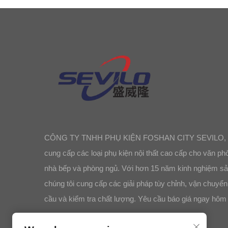
CÔNG TY TNHH PHỤ KIỆN FOSHAN CITY SEVILO, 
cung cấp các loại phụ kiện nội thất cao cấp cho văn ph
nhà bếp và phòng ngủ. Với hơn 15 năm kinh nghiệm sả
chúng tôi cung cấp các giải pháp tùy chỉnh, vận chuyển
cầu và kiểm tra chất lượng. Yêu cầu báo giá ngay hôm