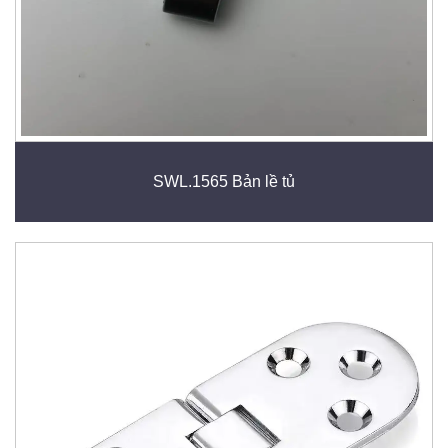
SWL.1565 Bản lề tủ