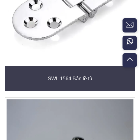
SWL.1564 Bản lề tủ