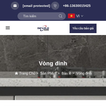
[email protected]
+86-13630015425
VI
Yêu cầu báo giá
Vòng đinh
Trang Chủ
>
Sản Phẩm
>
Bản lề
>
Vòng đinh