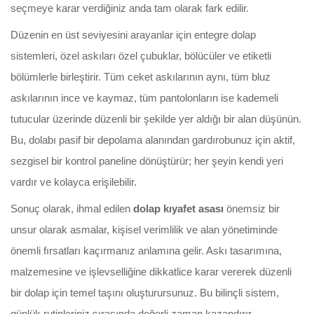
seçmeye karar verdiğiniz anda tam olarak fark edilir.
Düzenin en üst seviyesini arayanlar için entegre dolap
sistemleri, özel askıları özel çubuklar, bölücüler ve etiketli
bölümlerle birleştirir. Tüm ceket askılarının aynı, tüm bluz
askılarının ince ve kaymaz, tüm pantolonların ise kademeli
tutucular üzerinde düzenli bir şekilde yer aldığı bir alan düşünün.
Bu, dolabı pasif bir depolama alanından gardırobunuz için aktif,
sezgisel bir kontrol paneline dönüştürür; her şeyin kendi yeri
vardır ve kolayca erişilebilir.
Sonuç olarak, ihmal edilen
dolap kıyafet asası
önemsiz bir
unsur olarak asmalar, kişisel verimlilik ve alan yönetiminde
önemli fırsatları kaçırmanız anlamına gelir. Askı tasarımına,
malzemesine ve işlevselliğine dikkatlice karar vererek düzenli
bir dolap için temel taşını oluşturursunuz. Bu bilinçli sistem,
günlük rutinleriniz sırasında değerli zaman kazandırır,