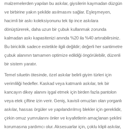
malzemelerden yapılan bu askılar, giysilerin kaymadan düzgün
ve birbirine yakın şekilde asılmasını sağlar. Eşleşmeyen,
hacimli bir askı koleksiyonunu tek tip ince askılara
dönüştürerek, daha uzun bir çubuk kullanmak zorunda
kalmadan askı kapasitenizi anında %20 ila %40 artırabilirsiniz.
Bu biriciklik sadece estetikle ilgili değildir; değerli her santimetre
çubuk alanının tamamen optimize edildiği öngörülebilir, düzenli
bir sistem yaratır.
Temel siluetin ötesinde, özel askılar belirli giyim türleri için
verimliliği hedefler. Kaskad veya katmanlı askılar, tek bir
kancayın dikey alanını işgal etmek için birden fazla pantolon
veya etek çiftine izin verir. Geniş, kavisli omuzları olan yorganlı
askılar, hassas örgüler ve yapılandırılmış blekler için gereklidir,
çirkin omuz yumrularını önler ve kıyafetlerin amaçlanan şeklini
korumasına yardımcı olur. Aksesuarlar için, çoklu klipli askılar,