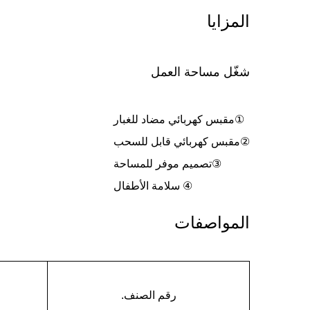
المزايا
شغّل مساحة العمل
①مقبس كهربائي مضاد للغبار
②مقبس كهربائي قابل للسحب
③تصميم موفر للمساحة
④ سلامة الأطفال
المواصفات
رقم الصنف.