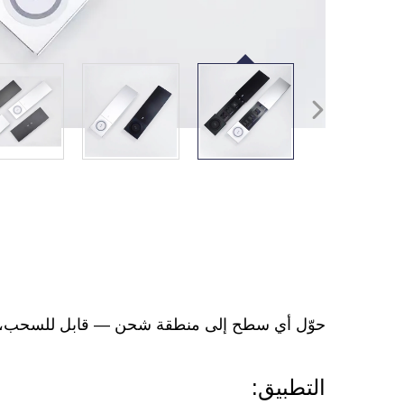
حوّل أي سطح إلى منطقة شحن — قابل للسحب، يد
التطبيق: