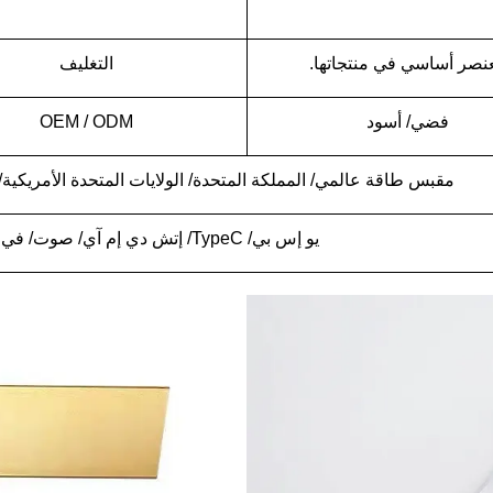
نصر أساسي في منتجاتها.
التغليف
فضي/ أسود
OEM / ODM
مقبس طاقة عالمي/ المملكة المتحدة/ الولايات المتحدة الأمريكية/ 
يو إس بي/ TypeC/ إتش دي إم آي/ صوت/ في جي أيه/ شبكة/ هاتف