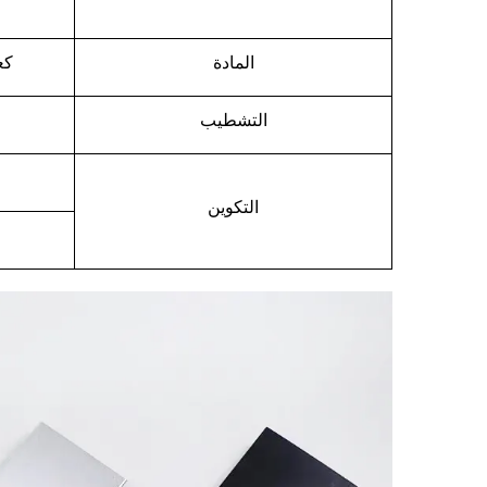
المادة
كع
التشطيب
التكوين