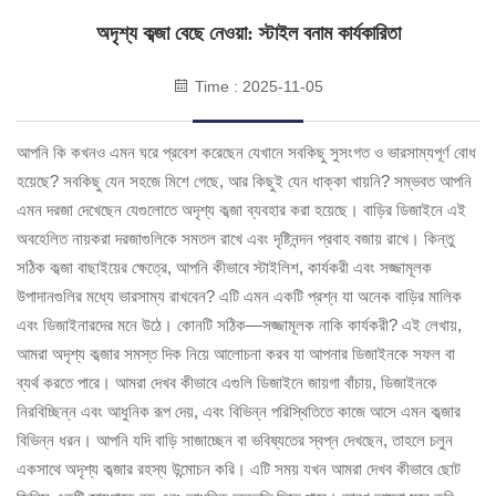
অদৃশ্য কব্জা বেছে নেওয়া: স্টাইল বনাম কার্যকারিতা
Time : 2025-11-05
আপনি কি কখনও এমন ঘরে প্রবেশ করেছেন যেখানে সবকিছু সুসংগত ও ভারসাম্যপূর্ণ বোধ
হয়েছে? সবকিছু যেন সহজে মিশে গেছে, আর কিছুই যেন ধাক্কা খায়নি? সম্ভবত আপনি
এমন দরজা দেখেছেন যেগুলোতে অদৃশ্য কব্জা ব্যবহার করা হয়েছে। বাড়ির ডিজাইনে এই
অবহেলিত নায়করা দরজাগুলিকে সমতল রাখে এবং দৃষ্টিনন্দন প্রবাহ বজায় রাখে। কিন্তু
সঠিক কব্জা বাছাইয়ের ক্ষেত্রে, আপনি কীভাবে স্টাইলিশ, কার্যকরী এবং সজ্জামূলক
উপাদানগুলির মধ্যে ভারসাম্য রাখবেন? এটি এমন একটি প্রশ্ন যা অনেক বাড়ির মালিক
এবং ডিজাইনারদের মনে উঠে। কোনটি সঠিক—সজ্জামূলক নাকি কার্যকরী? এই লেখায়,
আমরা অদৃশ্য কব্জার সমস্ত দিক নিয়ে আলোচনা করব যা আপনার ডিজাইনকে সফল বা
ব্যর্থ করতে পারে। আমরা দেখব কীভাবে এগুলি ডিজাইনে জায়গা বাঁচায়, ডিজাইনকে
নিরবিচ্ছিন্ন এবং আধুনিক রূপ দেয়, এবং বিভিন্ন পরিস্থিতিতে কাজে আসে এমন কব্জার
বিভিন্ন ধরন। আপনি যদি বাড়ি সাজাচ্ছেন বা ভবিষ্যতের স্বপ্ন দেখছেন, তাহলে চলুন
একসাথে অদৃশ্য কব্জার রহস্য উন্মোচন করি। এটি সময় যখন আমরা দেখব কীভাবে ছোট