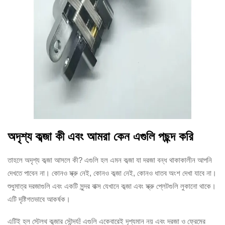
অদৃশ্য কব্জা কী এবং আমরা কেন এগুলি পছন্দ করি
তাহলে অদৃশ্য কব্জা আসলে কী? এগুলি হল এমন কব্জা যা দরজা বন্ধ থাকাকালীন আপনি
দেখতে পাবেন না। কোনও স্ক্রু নেই, কোনও কব্জা নেই, কোনও ধাতব অংশ দেখা যাবে না।
শুধুমাত্র দরজাগুলি এবং একটি সুন্দর বাক্স যেখানে কব্জা এবং স্ক্রু প্লেটগুলি লুকানো থাকে।
এটি দৃষ্টিগতভাবে আকর্ষক।
এটিই হল স্টেলথ কব্জার সৌন্দর্য! এগুলি একেবারেই দৃশ্যমান নয় এবং দরজা ও ফ্রেমের