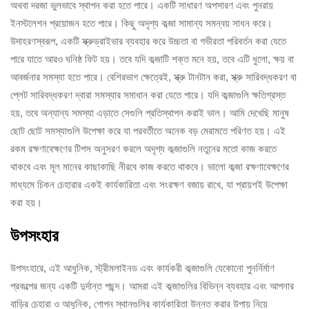
অথবা দরজা ভুলভাবে স্থাপন করা হতে পারে। একটি সাধারণ অপসারণ এবং পুনরায়
ইনস্টলেশন প্রয়োজন হতে পারে। কিছু অদৃশ্য কব্জা সামান্য সমন্বয় সাধন করে।
উদাহরণস্বরূপ, একটি স্ক্রুড্রাইভার ব্যবহার করে উচ্চতা বা গভীরতা পরিবর্তন করা যেতে
পারে যাতে আরও ঘনিষ্ঠ ফিট হয়। তবে যদি কব্জাটি শক্ত মনে হয়, তবে এটি ধুলো, ক্ষয় বা
আবর্জনার সমস্যা হতে পারে। বেশিরভাগ ক্ষেত্রেই, স্ক্রু টানটান করা, স্ক্রু সারিবদ্ধকরণ বা
প্লেট সারিবদ্ধকরণ দ্বারা সমস্যার সমাধান করা যেতে পারে। যদি কব্জাগুলি ক্ষতিগ্রস্ত
হয়, তবে অন্যান্য সমস্যা এড়াতে সেগুলি প্রতিস্থাপন করাই ভাল। আমি দেখেছি মানুষ
ছোট ছোট সমস্যাগুলি উপেক্ষা করে যা পরবর্তীতে অনেক বড় মেরামতে পরিণত হয়। এই
রকম রক্ষণাবেক্ষণের টিপস অনুসরণ করলে অদৃশ্য কব্জাগুলি নতুনের মতো কাজ করতে
থাকবে এবং মূল মানের কাছাকাছি নীরবে কাজ করতে থাকবে। ভালো কব্জা রক্ষণাবেক্ষণের
মাধ্যমে চিকন চেহারার একই কার্যকারিতা এবং সংরক্ষণ বজায় রাখে, যা প্রায়শই উপেক্ষা
করা হয়।
উপসংহার
উপসংহারে, এই আধুনিক, স্ট্রীমলাইনড এবং কার্যকরী কব্জাগুলি যেকোনো পুনর্নির্মাণ
প্রকল্পের জন্য একটি দুর্দান্ত পছন্দ। আমরা এই কব্জাগুলির বিভিন্ন ব্যবহার এবং আপনার
বাড়ির চেহারা ও আধুনিক, গোপন স্থানগুলির কার্যকারিতা উন্নত করার উপায় নিয়ে