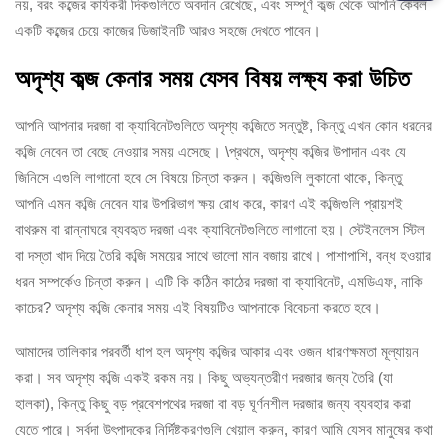
নয়, বরং কব্জের কার্যকরী দিকগুলিতে অবদান রেখেছে, এবং সম্পূর্ণ কব্জ থেকে আপনি কেবল
একটি কব্জের চেয়ে কাজের ডিজাইনটি আরও সহজে দেখতে পাবেন।
অদৃশ্য কব্জ কেনার সময় যেসব বিষয় লক্ষ্য করা উচিত
আপনি আপনার দরজা বা ক্যাবিনেটগুলিতে অদৃশ্য কব্জিতে সন্তুষ্ট, কিন্তু এখন কোন ধরনের
কব্জি নেবেন তা বেছে নেওয়ার সময় এসেছে। \প্রথমে, অদৃশ্য কব্জির উপাদান এবং যে
জিনিসে এগুলি লাগানো হবে সে বিষয়ে চিন্তা করুন। কব্জিগুলি লুকানো থাকে, কিন্তু
আপনি এমন কব্জি নেবেন যার উপরিভাগ ক্ষয় রোধ করে, কারণ এই কব্জিগুলি প্রায়শই
বাথরুম বা রান্নাঘরে ব্যবহৃত দরজা এবং ক্যাবিনেটগুলিতে লাগানো হয়। স্টেইনলেস স্টিল
বা দস্তা খাদ দিয়ে তৈরি কব্জি সময়ের সাথে ভালো মান বজায় রাখে। পাশাপাশি, বন্ধ হওয়ার
ধরন সম্পর্কেও চিন্তা করুন। এটি কি কঠিন কাঠের দরজা বা ক্যাবিনেট, এমডিএফ, নাকি
কাচের? অদৃশ্য কব্জি কেনার সময় এই বিষয়টিও আপনাকে বিবেচনা করতে হবে।
আমাদের তালিকার পরবর্তী ধাপ হল অদৃশ্য কব্জির আকার এবং ওজন ধারণক্ষমতা মূল্যায়ন
করা। সব অদৃশ্য কব্জি একই রকম নয়। কিছু অভ্যন্তরীণ দরজার জন্য তৈরি (যা
হালকা), কিন্তু কিছু বড় প্রবেশপথের দরজা বা বড় ঘূর্ণনশীল দরজার জন্য ব্যবহার করা
যেতে পারে। সর্বদা উৎপাদকের নির্দিষ্টকরণগুলি খেয়াল করুন, কারণ আমি যেসব মানুষের কথা