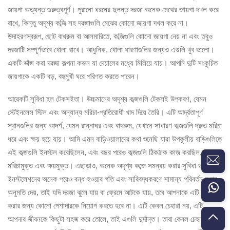
জায়গা অত্যন্ত গুরুত্বপূর্ণ। পুরানো ধরনের দুলন্ত দরজা অনেক মেঝের জায়গা দখল করে
রাখে, কিন্তু অদৃশ্য কব্জি সহ দরজাগুলি মেঝের কোনো জায়গা দখল করে না।
উদাহরণস্বরূপ, ছোট বাথরুম বা আলমারিতে, কব্জিগুলি কোনো জায়গা নেয় না এবং তবুও
দরজাটি সম্পূর্ণভাবে খোলা রাখে। আধুনিক, খোলা ধারণাগুলির জন্যও এগুলি খুব ভালো।
একটি ভাঁজ করা দরজা কল্পনা করুন যা দেয়ালের মধ্যে মিলিয়ে যায়। আপনি দুটি সংকুচিত
জায়গাকে একটি বড়, বহুমুখী ঘরে পরিণত করতে পারেন।
আরেকটি সুবিধা হল টেকসইতা। উচ্চমানের অদৃশ্য কব্জগুলি টেকসই উপকরণ, যেমন
স্টেইনলেস স্টিল এবং অন্যান্য মরিচা-প্রতিরোধী খাদ দিয়ে তৈরি। এটি আর্দ্রতাপূর্ণ
স্থানগুলির জন্য আদর্শ, যেমন রান্নাঘর এবং বাথরুম, যেখানে সাধারণ কব্জগুলি দ্রুত মরিচা
ধরে এবং ক্ষয় হয়ে যায়। আমি এমন বাড়িওয়ালাদের কথা শুনেছি যারা উপকূলীয় বাড়িগুলিতে
এই কব্জগুলি ইনস্টল করেছিলেন, এবং বছর পরেও কব্জগুলি ঠিকঠাক কাজ করছিল,
মরিচামুক্ত এবং ক্ষয়মুক্ত। এছাড়াও, অনেক অদৃশ্য কব্জে সমন্বয় করার সুবিধা থাকে, যা
ইনস্টলেশনের অনেক পরেও বন্ধ হওয়ার গতি এবং সারিবদ্ধকরণে সামান্য পরিবর্তন করার
অনুমতি দেয়, তাই যদি দরজা ঝুলে যায় বা ফ্রেমে আটকে যায়, তবে আপনাকে এটি ঠিক
করার জন্য কোনো পেশাদারকে নিয়োগ করতে হবে না। এটি কেবল চেহারা নয়, এটি
আপনার জীবনকে কিছুটা সহজ করে তোলে, তাই এগুলি দুর্দান্ত। তারা কেবল চেহারার জন্য