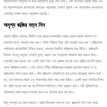
ক্রিয়াকলাপে অসুবিধা না করে স্থানটিতে মূল্য যোগ করা। এটি শয়নঘরে অদৃশ্য কব্জি এবং
বড় প্রবেশদ্বারের ব্যবহারের ক্ষেত্রেও প্রযোজ্য যেখানে সৌন্দর্য এবং ব্যবহারিক ব্যবহারকে
একত্রিত করার প্রবল প্রয়োজন রয়েছে।
অদৃশ্য কব্জির যত্ন নিন
অদৃশ্য কব্জির ক্ষেত্রে, দীর্ঘদিন ধরে তাদের কার্যকারিতা বজায় রাখার প্রথম পদক্ষেপ হল
সেগুলির ভালো অবস্থা রক্ষা করা। সঠিক পরিচর্যা দিয়ে এটি সহজেই করা যায়। কব্জিগুলির
সর্বোত্তম কার্যকারিতা নিশ্চিত করতে, আপনার নিয়মিত পরিষ্কার করা উচিত। কব্জিগুলি
নিজেই যেহেতু অদৃশ্য, সেগুলি ধুলো, ময়লা এবং অন্যান্য আবর্জনা জমা করতে পারে।
কয়েকটি নরম কাপড় এবং একটি ব্রাশ নিন এবং দরজার কিনারা এবং কব্জির অংশটি ময়লা
থেকে পরিষ্কার করুন। এমন কোনও তীব্র পরিষ্কারের সরঞ্জাম ব্যবহার করবেন না যা
কব্জিগুলির ক্ষতি করতে পারে। যদি কব্জিগুলি আর্দ্রতাপূর্ণ ঘরে (যেমন বাথরুম) স্থাপন করা
হয়, তবে আপনার মরিচা এবং ক্ষয়ক্ষতির দিকে নজর রাখা উচিত। একটি দ্রুত কার্যকর টিপস
হল প্রতি কয়েক মাস পর পর সিলিকন-ভিত্তিক স্প্রে প্রয়োগ করা। এটি কব্জিগুলিকে
সঠিকভাবে কাজ করতে সাহায্য করে এবং চিৎকার শব্দও দূর করে।
কিছু সমস্যা এর সাথে আসবে। দরজা ঠিকভাবে বন্ধ না হলে, স্ক্রুগুলি ঢিলা হতে পারে,