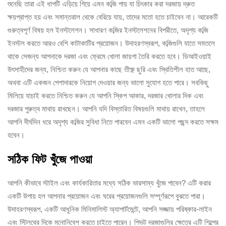
শুনেছি তারা এই ধাপটি এড়িয়ে গিয়ে এমন কব্জি পায় যা চিৎকার করা দরজায় দ্রুত
ক্ষয়প্রাপ্ত হয় এবং সমান্তরাল থেকে বেরিয়ে যায়, তাদের মতো হতে চাইবেন না। আরেকটি
গুরুত্বপূর্ণ বিষয় হল ইনস্টলেশন। সাধারণ কব্জির ইনস্টলেশনের বিপরীতে, অদৃশ্য কব্জি
ইনস্টল করতে আরও বেশি কাটাকাটির প্রয়োজন। উদাহরণস্বরূপ, কব্জিগুলি যাতে সমতলে
থাকে সেজন্য আপনাকে দরজা এবং ফ্রেমে খোলা জায়গা তৈরি করতে হবে। ডিআইওয়াই
উৎসাহীদের জন্য, নিশ্চিত করুন যে আপনার কাছে তীক্ষ্ণ ছুরি এবং স্থিতিশীল হাত আছে,
অথবা এটি একজন পেশাদারকে নিয়োগ দেওয়ার জন্য ভালো সুযোগ হতে পারে। সবকিছু
মিলিয়ে যাচাই করতে নিশ্চিত করুন যে আপনি স্কিপ আকার, দরজার খোলার দিক এবং
দরজার পুরুত্ব মাথায় রাখছেন। আপনি যদি বিস্তারিত বিষয়গুলি মাথায় রাখেন, তাহলে
আপনি দীর্ঘদিন ধরে অদৃশ্য কব্জির সুবিধা নিতে পারবেন এমন একটি ভালো পছন্দ করতে সক্ষম
হবেন।
সঠিক ফিট খুঁজে পাওয়া
আপনি কীভাবে স্টাইল এবং কার্যকারিতার মধ্যে সঠিক ভারসাম্য খুঁজে পাবেন? এটি করার
একটি উপায় হল আপনার প্রয়োজন এবং ঘরের প্রয়োজনগুলি সম্পূর্ণরূপে বুঝতে পারা।
উদাহরণস্বরূপ, একটি আধুনিক মিনিমালিস্ট অ্যাপার্টমেন্টে, আপনি সজ্জায় পরিষ্কার-লাইন
এবং স্টিলথের দিকে মনোনিবেশ করতে চাইতে পারেন। পিভট দরজাগুলির ক্ষেত্রে এটি শিল্পের