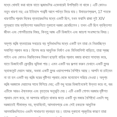
মধ্যে খোদাই করা থাকে যাতে কব্জাগুলির একেবারেই উপস্থিতি না থাকে। এটি কোনও
নতুন ধারণা নয়; এর ইতিহাস শতাব্দী আগে পর্যন্ত ফিরে যায়। উদাহরণস্বরূপ, 17 শতকে
ধারণাটির প্রথম দিকের ব্যবহারগুলির মধ্যে একটি ছিল, যখন ফরাসি রাজা লুই XIV
লুভ্রেতে তার ব্যক্তিগত ঘরগুলিতে লুকানো দরজা রেখেছিলেন। তখন এটি ছিল ব্যক্তিগত
জীবন এবং গোপনীয়তার বিষয়, কিন্তু আজ এটি ডিজাইন এবং জায়গা সংরক্ষণের বিষয়।
অদৃশ্য কব্জি ব্যবহারের সবচেয়ে বড় সুবিধাগুলির মধ্যে একটি হল তারা যে নিরবচ্ছিন্ন
সমাপ্তি প্রদান করে। বিশেষ করে আধুনিক নির্মাণ এবং মিনিমালিস্ট বাড়িতে, তারা স্বচ্ছ
লাইন এবং কোনও বিরক্তিকর বিবরণ ছাড়াই বাড়ির প্রবাহ বজায় রাখতে সাহায্য করে,
যাতে ডিজাইনটি কেন্দ্রীয় ভূমিকা পায়। এমন একটি ঘর কল্পনা করুন যেখানে একটি সুন্দর
অ্যাকসেন্ট দেয়াল আছে, অথবা একটি সুন্দর ওয়ালপেপার বৈশিষ্ট্য আছে। আপনি যা চাইবেন
না তা হল একটি বড় কব্জি ঘরের দৃষ্টিগত প্রবাহ থেকে মনোযোগ সরিয়ে নেওয়া। অদৃশ্য
কব্জি দরজাকে দেয়ালের সাথে মিশিয়ে দেয়; এটি শুধু ঘরের ডিজাইনকেই উন্নত করে না, বরং
এটিকে আরও ঐক্যবদ্ধ এবং বৃহত্তর অনুভূতি দেয়। এটি একটি গোপন দরজার দৃষ্টিগত
প্রভাব যোগ করে, যা আপনার বাড়িতে থাকার জন্য একটি খুব মজার বৈশিষ্ট্য! এগুলি শুধু
দরজাতেই সীমাবদ্ধ নয়, ক্যাবিনেট, আসবাবপত্র এবং সেই চকচকে আধুনিক
আলমারিগুলিতেও এগুলি সাধারণত ব্যবহৃত হয়। তাদের লুকানো প্রকৃতির কারণে তারা