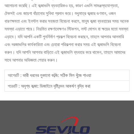
আলোচনা করেছি। এই কব্জাগুলি ব্যবহারিকও হয়, কারণ এগুলি সামঞ্জস্যযোগ্যতা,
টেকসই এবং জায়গা বাঁচানোর সুবিধা প্রদান করে। শুধুমাত্র কব্জার গুণমান, ওজন
ধারণক্ষমতা এবং ইনস্টল করার সহজতা বিবেচনা করলে, মানুষ কব্জা ব্যবহারের সময় অনেক
সমস্যা এড়াতে পারে। নিয়মিত রক্ষণাবেক্ষণও স্টিকশন, লস্ট মোশন বা ক্ষয়ের মতো সমস্যা
এড়াবে। যদি আপনি একটি পুনর্নির্মাণ প্রকল্প বিবেচনা করছেন, তাহলে আপনার আলমারি
এবং দরজাগুলির কার্যকারিতা এবং চেহারা পরিকল্পনা করার সময় এই কব্জাগুলি বিবেচনা
করুন। যদি আপনি আপনার বাড়িতে এই কব্জাগুলি ব্যবহার করে থাকেন, তাহলে আমাদের
সাথে আপনার অভিজ্ঞতা শেয়ার করুন।
আগেরটি :
ভারী ধরনের লুকানো কব্জি: সঠিক মিল খুঁজে পাওয়া
পরেরটি :
অদৃশ্য কব্জা: ডিজাইনে দৃষ্টিনন্দন আকর্ষণ বৃদ্ধি করা