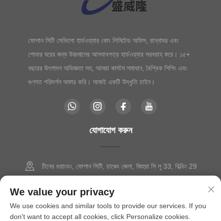
ফোশান সিটি সেভিলো হার্ডওয়্যার কোং লিমিটেড অফিস, রান্নাঘর এবং
শোবার ঘরের জন্য উচ্চমানের আসবাবপত্র হার্ডওয়্যার সরবরাহ করে। ১৫+
বছরের উৎপাদন অভিজ্ঞতা সহ, আমরা কাস্টম সমাধান, বৈশ্বিক শিপিং এবং
গুণগত পরিদর্শন অফার করি। আজই একটি উদ্ধৃতি চাইন।
যোগাযোগ করুন
চীনের গুয়াংডং, ফোশান সিটি, চাঞ্চেং জেলা, জিহুয়া সি লু 33, বিল্ডিং 29
+86-13630015425
We value your privacy
We use cookies and similar tools to provide our services. If you
[email protected]
don't want to accept all cookies, click Personalize cookies.