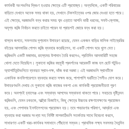
কার্যকরী অংশগুলির দ্বিগুণ হওয়ার ক্ষেত্রে এটি প্রযোজ্য। অন্যদিকে, একটি পরিবারের
বাড়িতে যেখানে অনেক সময় থাকা হয়, সেখানে টেকসইত্বের ওপর জোর দেওয়া হতে পারে।
এই ক্ষেত্রে, দরজাগুলি বন্ধ করার সময় শব্দ এড়াতে আপনি ভারী ধরনের, সফট-ক্লোজ,
অদৃশ্য কব্জি নির্বাচন করতে চাইতে পারেন যা প্রায়শই জোরে বন্ধ করা হয়।
বাস্তব জগতে, সফলতার দৃশ্যমান উদাহরণ রয়েছে, যেমন একজন বাড়ির মালিক লাইব্রেরির
বইয়ের আলমারির গোপন কব্জি ব্যবহার করেছিলেন, যা একটি গোপন ঘরে খুলে যেত।
কব্জিগুলি একটি মজাদার, রহস্যময় উপাদান তৈরি করলেও, প্রতিদিন আলমারিটি সহজে
খোলা যেতে দিয়েছিল। লুকানো কব্জির বহুমুখী প্রদর্শনের আরেকটি কাজ হল ছোট স্টুডিও
অ্যাপার্টমেন্টগুলিতে ব্যবহৃত স্থান-দক্ষ, ভাঁজ করা দরজা। এই দরজাগুলি স্থানটিকে
একাধিক কনফিগারেশনে ব্যবহার করতে সক্ষম করে, পাশাপাশি ঘরটিতে শৈলীও যোগ করে।
উদাহরণগুলি দেখায় যে লুকানো কব্জি কাজের নকশা এবং কার্যকরী প্রয়োজনীয়তা পূরণ
করে। অবশ্যই চ্যালেঞ্জ এবং সম্ভাব্য আপসের সম্ভাবনা থাকতে পারে। সবচেয়ে দৃষ্টিনন্দন
কব্জিগুলি, যেমন চকচকে, আল্ট্রা ডিজাইন, কিছু ক্ষেত্রে উচ্চতর রক্ষণাবেক্ষণের প্রয়োজন
হয়, এবং পেশাদার ইনস্টলেশনের প্রয়োজন হয়। তবে পদচারণার পরিমাণ, আর্দ্রতা এবং
ব্যবহার করা দরজার সংখ্যা সহ নির্দিষ্ট মাপকাঠিগুলি সতর্কতার সাথে বিবেচনা করলে,
সাধারণত একটি খরচ-কার্যকর সমাধানে পৌঁছানো সম্ভব। প্রাথমিক লক্ষ্য সবসময় দৈনন্দিন