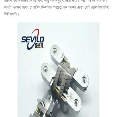
জিনিস একটি জায়গাকে বড় এবং আধুনিক অনুভূতি দিতে পারে। কারণ আমরা মনে করি
আপনি একমত হবেন যে বাড়ির ডিজাইনে সবচেয়ে বড় প্রভাব ফেলে ছোট ছোট বিস্তারিত
জিনিসগুলি।