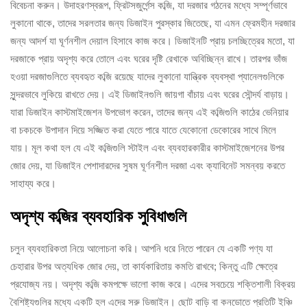
বিবেচনা করুন। উদাহরণস্বরূপ, ফ্রিটসজুর্গেন্স কব্জি, যা দরজার গঠনের মধ্যে সম্পূর্ণভাবে
লুকানো থাকে, তাদের সরলতার জন্য ডিজাইন পুরস্কার জিতেছে, যা এমন ফ্রেমহীন দরজার
জন্য আদর্শ যা ঘূর্ণনশীল দেয়াল হিসাবে কাজ করে। ডিজাইনটি প্রায় চলচ্ছিত্রের মতো, যা
দরজাকে প্রায় অদৃশ্য করে তোলে এবং ঘরের দৃষ্টি রেখাকে অবিচ্ছিন্ন রাখে। তারপর ভাঁজ
হওয়া দরজাগুলিতে ব্যবহৃত কব্জি রয়েছে যাদের লুকানো যান্ত্রিক ব্যবস্থা প্যানেলগুলিকে
সুন্দরভাবে লুকিয়ে রাখতে দেয়। এই ডিজাইনগুলি জায়গা বাঁচায় এবং ঘরের সৌন্দর্য বাড়ায়।
যারা ডিজাইন কাস্টমাইজেশন উপভোগ করেন, তাদের জন্য এই কব্জিগুলি কাঠের ভেনিয়ার
বা চকচকে উপাদান দিয়ে সজ্জিত করা যেতে পারে যাতে যেকোনো ডেকোরের সাথে মিলে
যায়। মূল কথা হল যে এই কব্জিগুলি স্টাইল এবং ব্যবহারকারীর কাস্টমাইজেশনের উপর
জোর দেয়, যা ডিজাইন পেশাদারদের সুষম ঘূর্ণনশীল দরজা এবং ক্যাবিনেট সমন্বয় করতে
সাহায্য করে।
অদৃশ্য কব্জির ব্যবহারিক সুবিধাগুলি
চলুন ব্যবহারিকতা নিয়ে আলোচনা করি। আপনি ধরে নিতে পারেন যে একটি পণ্য যা
চেহারার উপর অত্যধিক জোর দেয়, তা কার্যকারিতায় কমতি রাখবে; কিন্তু এটি ক্ষেত্রে
প্রযোজ্য নয়। অদৃশ্য কব্জি কমপক্ষে ভালো কাজ করে। এদের সবচেয়ে শক্তিশালী বিক্রয়
বৈশিষ্ট্যগুলির মধ্যে একটি হল এদের সরু ডিজাইন। ছোট বাড়ি বা কনডোতে প্রতিটি ইঞ্চি