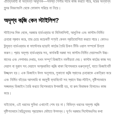
ঐতিহ্যবাহী বা অত্যন্ত আধুনিক—সমস্ত শৈলীর সাথে কাজ করতে পারে, ঘরের অন্যান্য
সুন্দর বিবরণগুলি থেকে ফোকাস সরিয়ে না নিয়ে।
অদৃশ্য কব্জি কেন স্টাইলিশ?
স্টাইলের দিক থেকে, দরজার হার্ডওয়্যার যা মিনিমালিস্ট, আধুনিক এবং কাস্টম-নির্মিত
চেহারা প্রদান করে, তার চেয়ে কয়েকটি পণ্যই কেবল প্রতিযোগিতা করতে পারে। কোনও
উন্মুক্ত হার্ডওয়্যার বা ফাস্টেনার ছাড়াই কাঠের তৈরি চিকন টিভি ওয়াল সম্পর্কে চিন্তা
করুন। প্রায় অদৃশ্য হার্ডওয়্যার সহ, কার্যকরী দরজা সহ কাস্টম-নির্মিত দেয়ালগুলি উচ্চ-
মানের এবং পেশাদার দেখায়, যখন সম্পূর্ণ ডিজাইন নমনীয়তা দেয়। কাস্টম কাঠের কাজ সহ
দেয়াল বা মুরাল সহ দেয়ালে অপ্রভাবিত কব্জি থাকা বিশেষভাবে গুরুত্বপূর্ণ, যাতে ডিজাইনটি
উজ্জ্বল হয়। এক ডিজাইন উৎস অনুসারে, লুকানো কব্জি স্থানের চেহারাকে একত্রিত করে
এবং নির্মিত বইয়ের আলমারি বা বহুমুখী ক্যাবিনেট সহ স্থানে উচ্চ-স্টাইল, দৃষ্টিগতভাবে
সঙ্ঘবদ্ধ ডিজাইন তৈরি করতে বিশেষভাবে উপকারী হয়, যা রুম বিভাজক হিসাবেও কাজ
করে।
যাইহোক, এই ধরনের সুবিধা এখানেই শেষ হয় না। বিভিন্ন ধরনের অদৃশ্য কব্জি
দৃষ্টিগতভাবে বৈচিত্র্যময় প্রয়োজন মেটাতে উপলব্ধ। ঘূর্ণন দরজার সিস্টেমগুলির কথা