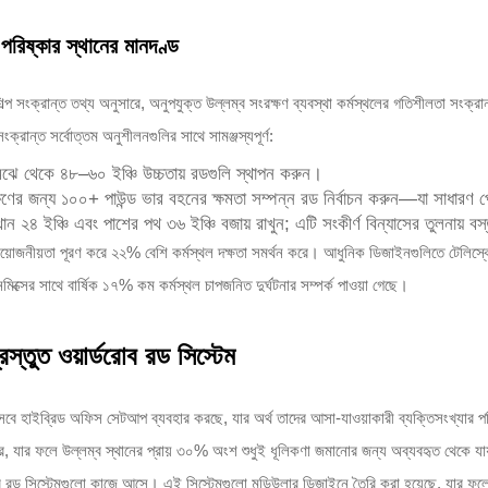
পরিষ্কার স্থানের মানদণ্ড
। শিল্প সংক্রান্ত তথ্য অনুসারে, অনুপযুক্ত উল্লম্ব সংরক্ষণ ব্যবস্থা কর্মস্থলের গতিশীলতা সং
ক্রান্ত সর্বোত্তম অনুশীলনগুলির সাথে সামঞ্জস্যপূর্ণ:
মেঝে থেকে ৪৮–৬০ ইঞ্চি উচ্চতায় রডগুলি স্থাপন করুন।
ক্ষণের জন্য ১০০+ পাউন্ড ভার বহনের ক্ষমতা সম্পন্ন রড নির্বাচন করুন—যা সাধারণ
্থান ২৪ ইঞ্চি এবং পাশের পথ ৩৬ ইঞ্চি বজায় রাখুন; এটি সংকীর্ণ বিন্যাসের তুলনায় ব
্রয়োজনীয়তা পূরণ করে ২২% বেশি কর্মস্থল দক্ষতা সমর্থন করে। আধুনিক ডিজাইনগুলিতে টেলিস্কো
ক্সের সাথে বার্ষিক ১৭% কম কর্মস্থল চাপজনিত দুর্ঘটনার সম্পর্ক পাওয়া গেছে।
স্তুত ওয়ার্ডরোব রড সিস্টেম
সেবে হাইব্রিড অফিস সেটআপ ব্যবহার করছে, যার অর্থ তাদের আসা-যাওয়াকারী ব্যক্তিসংখ্যার পরিবর
র, যার ফলে উল্লম্ব স্থানের প্রায় ৩০% অংশ শুধুই ধূলিকণা জমানোর জন্য অব্যবহৃত থেকে যায়
্রোব রড সিস্টেমগুলো কাজে আসে। এই সিস্টেমগুলো মডিউলার ডিজাইনে তৈরি করা হয়েছে, যার ফল