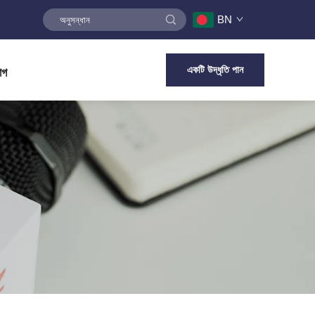
BN
একটি উদ্ধৃতি পান
োগ