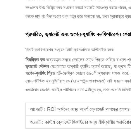
দলগুলোর উপর ভিত্তি করে সংরক্ষণ ক্ষমতা সহজেই সামঞ্জস্য করতে পারেন, এম
কয়েক মাস পর বিভাগগুলো যখন নতুন করে সাজানো হয়, তখন স্থানান্তর ব্যয় প
প্রসারিত, ভ্যালেট এবং ওপেন-হ্যাঙ্গিং কনফিগারেশন শেয়ার
তিনটি কনফিগারেশন সংক্রমণকারী স্থানগুলিকে অপ্টিমাইজ করে:
নিয়ন্ত্রিত রড
অব্যবহৃত সময়ে দেয়ালের সাথে পিছনে সরিয়ে রাখলে 
ভ্যালেট স্টেশন
যেগুলোতে অস্থায়ী হ্যাঙ্গিং অ্যার্ম রয়েছে, যা ক্রস
ওপেন-হ্যাঙ্গিং গ্রিড
হট-ডেস্কিং জোনে ৩৬০° অ্যাক্সেস সক্ষম করে, 
লোড-পরীক্ষিত অ্যালুমিনিয়াম রড (২৫০ পাউন্ড ধারণক্ষমতা) ভারী সরঞ্জাম স
ওয়ার্ডরোব রডগুলি মোবাইল পার্টিশনের সাথে একীভূত হয়, তখন পডগুলি মিনিটে
আগেরটি :
ROI অর্জনের জন্য আদর্শ ক্লোজেট কাপড়ের হ্যাঙ্গার ন
পরেরটি :
কাস্টম ক্লোজেট ডিজাইনের জন্য শীর্ষস্থানীয় ওয়ার্ডরোব