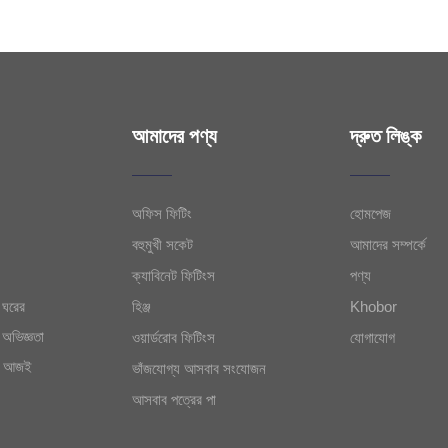
আমাদের পণ্য
দ্রুত লিঙ্ক
অফিস ফিটিং
হোমপেজ
বহুমুখী সকেট
আমাদের সম্পর্কে
ক্যাবিনেট ফিটিংস
পণ্য
 ঘরের
হিঞ্জ
Khobor
 অভিজ্ঞতা
ওয়ার্ডরোব ফিটিংস
যোগাযোগ
ি। আজই
ভাঁজযোগ্য আসবাব সংযোজন
আসবাব পত্রের পা