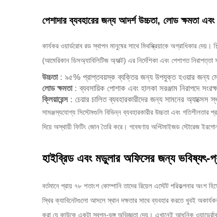
পেশাদার ব্যবহারের জন্য আদর্শ উচ্চতা, লোড ক্ষমতা এবং 
কার্যকর ওয়ার্ডরোব রড স্থাপন মানুষের সাথে মিথস্ক্রিয়াকে অগ্রাধিকার দেয়
(আমেরিকান ডিসঅ্যাবিলিটিজ অ্যাক্ট) এর নির্দেশিকা এবং পেশাগত নিরাপত্তা সং
উচ্চতা
: ৯৫% প্রাপ্তবয়স্ক ব্যক্তির জন্য উপযুক্ত হওয়ার জন্য 
লোড ক্ষমতা
: ব্যবসায়িক পোশাক এবং হালকা সরঞ্জাম নিরাপদে সংর
ক্লিয়ারেন্স
: চেয়ার চালিত ব্যবহারকারীদের জন্য সামনের অ্যাক্সেস স
সামঞ্জস্যযোগ্য সিস্টেমগুলি বিভিন্ন ব্যবহারকারীর উচ্চতা এবং গতিশীলতার প
দিয়ে অস্থায়ী ফিটিং জোন তৈরি করে। গবেষণায় অপ্টিমাইজড স্টোরেজ ইরগোনমি
হাইব্রিড এবং মডুলার অফিসের জন্য ভবিষ্যৎ-প্র
বর্তমানে প্রায় ৭৮ শতাংশ কোম্পানি তাদের রিয়েল এস্টেট পরিকল্পনার অংশ হি
স্থির ক্যাবিনেটগুলো আসলে স্থান দক্ষতার সাথে ব্যবহার করতে খুবই অকার্যক
করা যে কাউকে একটা স্বপ্ন-ভঙ্গ অভিজ্ঞতা দেয়। এখানেই আধুনিক ওয়ার্ড