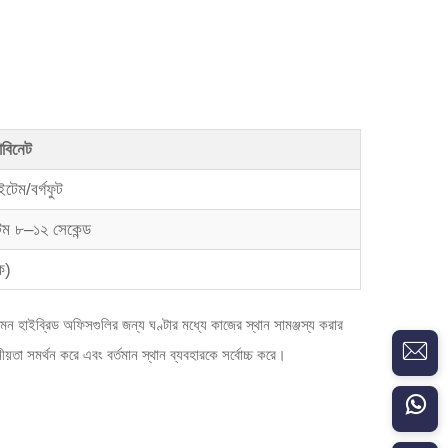
াবিনেট
েম/বর্গফুট
ম ৮–১২ সেকেন্ড
ক)
এমন হাইব্রিড অফিসগুলির জন্য ঘণ্টার মধ্যে কাজের স্থান সামঞ্জস্য করার
ীয়তা সমর্থন করে এবং বর্তমান স্থান ব্যবহারকে সর্বোচ্চ করে।