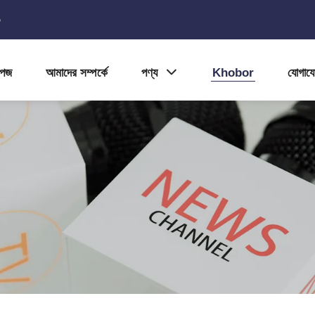
5
পেজ
আমাদের সম্পর্কে
পণ্য
Khobor
যোগায