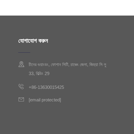
যোগাযোগ করুন
চীনের গুয়াংডং, ফোশান সিটি, চাঞ্চেং জেলা, জিহুয়া সি লু
33, বিল্ডিং 29
+86-13630015425
[email protected]