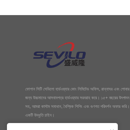
ফোশান সিটি সেভিলো হার্ডওয়্যার কোং লিমিটেড অফিস, রান্নাঘর এবং শোবার
জন্য উচ্চমানের আসবাবপত্র হার্ডওয়্যার সরবরাহ করে। ১৫+ বছরের উৎপাদন
সহ, আমরা কাস্টম সমাধান, বৈশ্বিক শিপিং এবং গুণগত পরিদর্শন অফার কর
একটি উদ্ধৃতি চাইন।