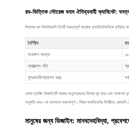
রড-ভিত্তিক স্টোরেজ বনাম ঐতিহ্যবাহী ক্যাবিনেট: ঘনত্
উল্লম্ব রড সিস্টেমগুলি তিনটি গুরুত্বপূর্ণ মাত্রায় ক্যাবিনেটগুলিকে ছাড়িয়ে যা
বৈশিষ্ট্য
রড
সংরক্ষণ ঘনত্ব
১৮
অ্যাক্সেস গতি
প্
পুনঃকনফিগারেশন খরচ
সর
খোলা-হ্যাঙ্গিং ডিজাইনটি দারাজ-অনুসন্ধানের বিলম্ব দূর করে এবং তৎক্ষণাৎ 
অনুমতি দেয়—যা অত্যন্ত গুরুত্বপূর্ণ। স্থির ক্যাবিনেটের বিপরীতে, রডগুলি ক
মানুষের জন্য ডিজাইন: মানবদেহবিদ্যা, প্রবেশযো