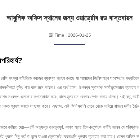
আধুনিক অফিস স্থানের জন্য ওয়ার্ড্রোব রড বাস্তবায়ন
Time : 2026-01-25
রিহার্য?
সংস্থা হাইব্রিড কাজের ব্যবস্থা গ্রহণ করছে যা আমাদের জিনিসপত্র সংরক্ষণের পদ্ধতিকে প
দনশীলতা বৃদ্ধি পায় বলে মনে করেন। এর অর্থ হলো, উপলব্ধ স্থানকে সর্বোত্তমভাবে ব্যবহার কর
য সংরক্ষণ এলাকায় রূপান্তরিত করে, যাতে মূল্যবান ফ্লোর স্পেস বজায় থাকে। ওই বড়, ভারী 
ি দ্রুত গ্রহণ করতে সাহায্য করে। এছাড়া, এই জিনিসগুলি মেঝে থেকে সরিয়ে রাখলে দলীয় বৈঠক এবং
বে কমিয়ে দেয়—এটি অত্যন্ত গুরুত্বপূর্ণ, কারণ প্রায় তিন-চতুর্থাংশ কর্মীই বলেন যে পরিষ্কা
ানেই পুরনো নিচু গর্ত বা ভুলে যাওয়া ক্লোজেট ফ্রেমগুলি পুনরায় ব্যবহার করা যায়। যেসব অফি