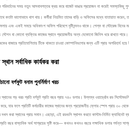
যাস পরিবর্তনের সময় নতুন আসবাবপত্তর ক্রয় করে বাজেট ভাঙার প্রয়োজন না করেই সমস্তকিছ
 সাথে কতটা ভালোভাবে খাপ খায়। কর্মীরা নিয়মিত তাদের বাড়ি ও অফিসের মধ্যে যাতায়াত করেন,
ামলায় এবং একই সময়ে অধিকাংশ অফিস পরিবেশে দৃষ্টিনন্দনও থাকে। শেল্ফ বা স্টোরেজ বিনের
্টেশন বা কোনো ব্যক্তির কাজের স্থানে প্রয়োজনীয় অন্য যেকোনো জিনিস ধরে রাখতে পারে। সাম
জকের বাজারে প্রতিযোগিতায় টিকে থাকতে চাওয়া কোম্পানিগুলোর জন্য এটি প্রায় অপরিহার্য হয়
স্থান সর্বাধিক কার্যকর করা
ানো বর্গফুট বনাম পুনর্নির্মাণ খরচ
স স্থানের গড় খরচ প্রতি বর্গফুট প্রতি বছর প্রায় ৭৪০ ডলার। উল্লম্ব ওয়ার্ড্রোব রড সিস্টেম
ে, যার ফলে প্রতিটি কর্মচারীর কাজের স্থানের জন্য প্রয়োজনীয় ফ্লোর স্পেস প্রায় ৩০ থে
টের দখল করা স্থানের প্রায় সমান। এছাড়া, এই রডগুলি স্থাপন করতে কাস্টম-নির্মিত ক্যাবিনে
 প্রতি বছর বাস্তবিক অর্থ সাশ্রয়ের সৃষ্টি করে— কখনও কখনও বছরে লক্ষাধিক ডলার পর্যন্ত সাশ্