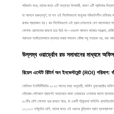
পরিবর্তন করে, তাদের জন্য এটি অত্যন্ত উপকারী, কারণ এটি প্রতিবার বিন্
যা আসলে গুরুত্বপূর্ণ, তা হল এই সিস্টেমগুলো মানুষের পরিবর্তনশীল চাহিদার
রাখার প্রয়োজন হয়। রড সিস্টেমগুলো এই ধ্রুব চলাচলকে বেশ ভালোভাবে স
পোশাক ঝোলানোর জায়গা হয়ে উঠে না—এগুলো আসলে কাজের সরঞ্জাম, চার্জিং স
স্থানকে সর্বোত্তমভাবে ব্যবহার করার সমাধান খোঁজা শুধু সহায়ক নয়, বরং আ
উল্লম্ব ওয়ার্ড্রোব রড সমাধানের মাধ্যমে অফিস 
রিয়েল এস্টেট রিটার্ন অন ইনভেস্টমেন্ট (ROI) পরিমাপ: বাঁচ
পোনিমন ইনস্টিটিউটের ২০২৩ সালের তথ্য অনুযায়ী, মার্কিন যুক্তরাষ্ট্রে অফি
স্টোরেজ সেটআপে প্রায়শই অব্যবহৃত থাকা ওভারহেড এলাকার ভালো ব্যবহার কর
৫০টির বেশি পোশাক ধরে রাখতে পারে, যা একটি স্ট্যান্ডার্ড ফাইলিং ক্যাবিনে
১০,০০০ বর্গফুটের বেশি, তাদের জন্য এই ধরনের বুদ্ধিমান স্থান ব্যবস্থাপনা