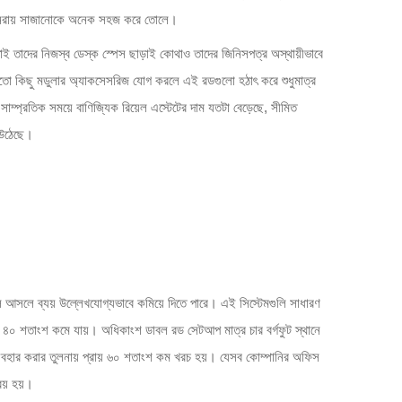
ু পুনরায় সাজানোকে অনেক সহজ করে তোলে।
 তাই তাদের নিজস্ব ডেস্ক স্পেস ছাড়াই কোথাও তাদের জিনিসপত্র অস্থায়ীভাবে
 মতো কিছু মডুলার অ্যাকসেসরিজ যোগ করলে এই রডগুলো হঠাৎ করে শুধুমাত্র
্প্রতিক সময়ে বাণিজ্যিক রিয়েল এস্টেটের দাম যতটা বেড়েছে, সীমিত
ে উঠেছে।
গুলি আসলে ব্যয় উল্লেখযোগ্যভাবে কমিয়ে দিতে পারে। এই সিস্টেমগুলি সাধারণ
কে ৪০ শতাংশ কমে যায়। অধিকাংশ ডাবল রড সেটআপ মাত্র চার বর্গফুট স্থানে
ট ব্যবহার করার তুলনায় প্রায় ৬০ শতাংশ কম খরচ হয়। যেসব কোম্পানির অফিস
রয় হয়।