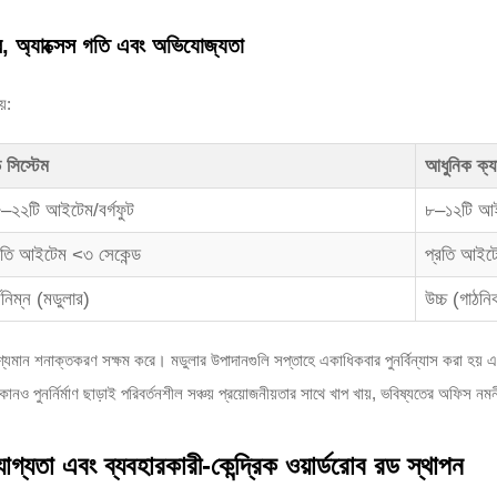
ব, অ্যাক্সেস গতি এবং অভিযোজ্যতা
য়:
 সিস্টেম
আধুনিক ক্য
–২২টি আইটেম/বর্গফুট
৮–১২টি আইট
রতি আইটেম <৩ সেকেন্ড
প্রতি আইটে
্বনিম্ন (মডুলার)
উচ্চ (গাঠনি
দৃশ্যমান শনাক্তকরণ সক্ষম করে। মডুলার উপাদানগুলি সপ্তাহে একাধিকবার পুনর্বিন্যাস করা হয় 
োনও পুনর্নির্মাণ ছাড়াই পরিবর্তনশীল সঞ্চয় প্রয়োজনীয়তার সাথে খাপ খায়, ভবিষ্যতের অফিস নমন
গ্যতা এবং ব্যবহারকারী-কেন্দ্রিক ওয়ার্ডরোব রড স্থাপন