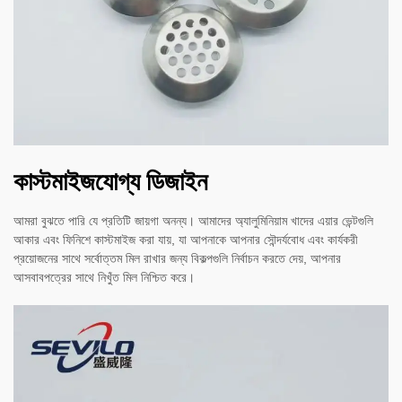
কাস্টমাইজযোগ্য ডিজাইন
আমরা বুঝতে পারি যে প্রতিটি জায়গা অনন্য। আমাদের অ্যালুমিনিয়াম খাদের এয়ার ভেন্টগুলি
আকার এবং ফিনিশে কাস্টমাইজ করা যায়, যা আপনাকে আপনার সৌন্দর্যবোধ এবং কার্যকরী
প্রয়োজনের সাথে সর্বোত্তম মিল রাখার জন্য বিকল্পগুলি নির্বাচন করতে দেয়, আপনার
আসবাবপত্রের সাথে নিখুঁত মিল নিশ্চিত করে।