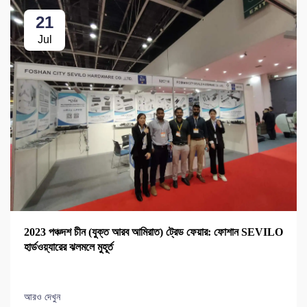
21
Jul
2023 পঞ্চদশ চীন (যুক্ত আরব আমিরাত) ট্রেড ফেয়ার: ফোশান SEVILO
হার্ডওয়্যারের ঝলমলে মুহূর্ত
আরও দেখুন