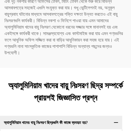
এবং দৃঢ় নকশার কারণে অফিসের টেবিল, মিটিং টেবিল থেকে শুরু করে বিভিন্ন
আসবাবপত্রে সহজেই এগুলি সংযুক্ত করা যায়। শুধু ভেন্টিলেশনই নয়, অনুকূল
বায়ুপ্রবাহ ঘটানোর মাধ্যমে আসবাবপত্রের শক্তি দক্ষতা উন্নত করতেও এই বায়ু
নিঃসরণগুলি কার্যকরী। বিভিন্ন নকশা ও ফিনিশে পাওয়া যায় এমন আমাদের
অ্যালুমিনিয়াম খাদের বায়ু নিঃসরণ যেকোনো ধরনের সজ্জার সঙ্গে মানানসই হয় এবং
একইসঙ্গে কার্যকরী থাকে। সামঞ্জস্যযোগ্য এবং কাস্টমাইজ করা যায় এমন পণ্যগুলির
ফলে আধুনিক অফিস সজ্জিত করা বা বাড়ির আধুনিকায়ন করা সহজ হয়ে যায়। এই
পণ্যগুলি নানা সাংস্কৃতিক কাজের পাশাপাশি বিভিন্ন অন্যান্য পছন্দের জন্যও
উপযোগী।
অ্যালুমিনিয়াম খাদের বায়ু নিঃসরণ ছিদ্র সম্পর্কে
প্রায়শই জিজ্ঞাসিত প্রশ্ন
অ্যালুমিনিয়াম খাদের বায়ু নিঃসরণ ছিদ্রগুলি কী কাজে ব্যবহৃত হয়?