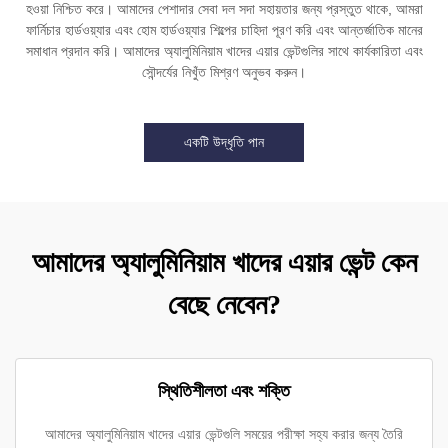
হওয়া নিশ্চিত করে। আমাদের পেশাদার সেবা দল সদা সহায়তার জন্য প্রস্তুত থাকে, আমরা
ফার্নিচার হার্ডওয়্যার এবং হোম হার্ডওয়্যার শিল্পের চাহিদা পূরণ করি এবং আন্তর্জাতিক মানের
সমাধান প্রদান করি। আমাদের অ্যালুমিনিয়াম খাদের এয়ার ভেন্টগুলির সাথে কার্যকারিতা এবং
সৌন্দর্যের নিখুঁত মিশ্রণ অনুভব করুন।
একটি উদ্ধৃতি পান
আমাদের অ্যালুমিনিয়াম খাদের এয়ার ভেন্ট কেন
বেছে নেবেন?
স্থিতিশীলতা এবং শক্তি
আমাদের অ্যালুমিনিয়াম খাদের এয়ার ভেন্টগুলি সময়ের পরীক্ষা সহ্য করার জন্য তৈরি