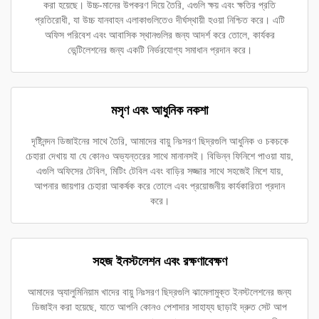
করা হয়েছে। উচ্চ-মানের উপকরণ দিয়ে তৈরি, এগুলি ক্ষয় এবং ক্ষতির প্রতি
প্রতিরোধী, যা উচ্চ যানবাহন এলাকাগুলিতেও দীর্ঘস্থায়ী হওয়া নিশ্চিত করে। এটি
অফিস পরিবেশ এবং আবাসিক স্থানগুলির জন্য আদর্শ করে তোলে, কার্যকর
ভেন্টিলেশনের জন্য একটি নির্ভরযোগ্য সমাধান প্রদান করে।
মসৃণ এবং আধুনিক নকশা
দৃষ্টিনন্দন ডিজাইনের সাথে তৈরি, আমাদের বায়ু নিঃসরণ ছিদ্রগুলি আধুনিক ও চকচকে
চেহারা দেখায় যা যে কোনও অভ্যন্তরের সাথে মানানসই। বিভিন্ন ফিনিশে পাওয়া যায়,
এগুলি অফিসের টেবিল, মিটিং টেবিল এবং বাড়ির সজ্জার সাথে সহজেই মিশে যায়,
আপনার জায়গার চেহারা আকর্ষক করে তোলে এবং প্রয়োজনীয় কার্যকারিতা প্রদান
করে।
সহজ ইনস্টলেশন এবং রক্ষণাবেক্ষণ
আমাদের অ্যালুমিনিয়াম খাদের বায়ু নিঃসরণ ছিদ্রগুলি ঝামেলামুক্ত ইনস্টলেশনের জন্য
ডিজাইন করা হয়েছে, যাতে আপনি কোনও পেশাদার সাহায্য ছাড়াই দ্রুত সেট আপ