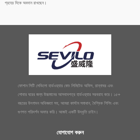
গ্রহের দিকে অবদান রাখছেন।
ফোশান সিটি সেভিলো হার্ডওয়্যার কোং লিমিটেড অফিস, রান্নাঘর এবং
শোবার ঘরের জন্য উচ্চমানের আসবাবপত্র হার্ডওয়্যার সরবরাহ করে। ১৫+
বছরের উৎপাদন অভিজ্ঞতা সহ, আমরা কাস্টম সমাধান, বৈশ্বিক শিপিং এবং
গুণগত পরিদর্শন অফার করি। আজই একটি উদ্ধৃতি চাইন।
যোগাযোগ করুন