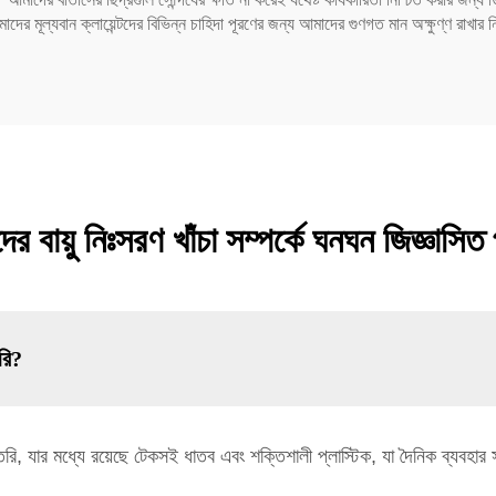
মূল্যবান ক্লায়েন্টদের বিভিন্ন চাহিদা পূরণের জন্য আমাদের গুণগত মান অক্ষুণ্ণ রাখার নিশ্
র বায়ু নিঃসরণ খাঁচা সম্পর্কে ঘনঘন জিজ্ঞাসিত 
রি?
তৈরি, যার মধ্যে রয়েছে টেকসই ধাতব এবং শক্তিশালী প্লাস্টিক, যা দৈনিক ব্যবহার 