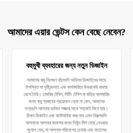
আমাদের এয়ার ভেন্টস কেন বেছে নেবেন?
বহুমুখী ব্যবহারের জন্য নতুন ডিজাইন
আমাদের বায়ু নিঃসরণ খাঁচাগুলি অভিনব ডিজাইনের সাথে
উপস্থিত যা দৃষ্টিনন্দনতা এবং কার্যকারিতা উভয়কেই মাথায়
রেখে তৈরি। চাকরির টেবিল, মিটিং টেবিল বা বাড়ির আলমারির
জন্য বায়ু প্রবাহের প্রয়োজন হোক না কেন, আমাদের
পণ্যগুলি আপনার বর্তমান সজ্জার সাথে সহজেই মিশে যায়।
চিকন ডিজাইন এবং কাস্টমাইজ করা যায় এমন বিকল্পগুলি
আপনাকে আপনার জায়গার জন্য নিখুঁত মিল বেছে নেওয়ার
সুযোগ দেয়, যা আপনার পরিবেশের চেহারা এবং বাতাসের