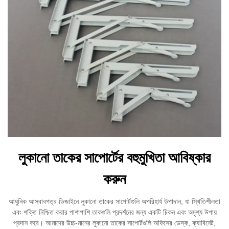
লুকানো তাকের সাপোর্টের বহুমুখিতা আবিষ্কার
করুন
আধুনিক আসবাবপত্র ডিজাইনে লুকানো তাকের সাপোর্টগুলি অপরিহার্য উপাদান, যা স্থিতিশীলতা
এবং শক্তি নিশ্চিত করার পাশাপাশি তাকগুলি প্রদর্শনের জন্য একটি চিকন এবং অদৃশ্য উপায়
প্রদান করে। আমাদের উচ্চ-মানের লুকানো তাকের সাপোর্টগুলি অফিসের ডেস্ক, ক্যাবিনেট,