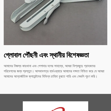
গ্লোবাল পৌঁছনী এবং স্থানীয় বিশেষজ্ঞতা
আমাদের নিজস্ব কারখানা এবং পেশাদার দলের সাহায্যে, আমরা বিশ্বজুড়ে গ্রাহকদের
পরিবেশনের জন্য প্রস্তুত। আসবাবপত্র হার্ডওয়্যারে আমাদের দক্ষতা নিশ্চিত করে যে আমরা
আমাদের আন্তর্জাতিক ক্লায়েন্টদের বিভিন্ন চাহিদা বুঝতে পারি এবং সেগুলি পূরণ করি।