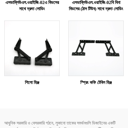
এসডাব্লিউএল.ওয়াইজি-02এ বিডসের
এসডাব্লিউএল.ওয়াইজি-02বি বিনা
সাথে দ্রুত লোডিং
বিডসের (ঠাস টিউব) সাথে দ্রুত লোডিং
পিলো হিঞ্জ
স্প্রিং কফি টেবিল হিঞ্জ
আধুনিক সরকারি ও বেসরকারি গঠনে, লুকানো তাকের সমর্থনগুলি ডিজাইনের একটি