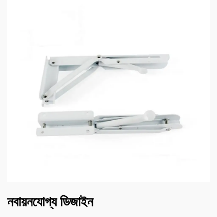
নবায়নযোগ্য ডিজাইন