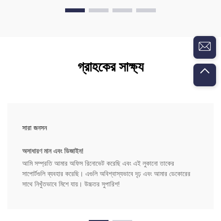
গ্রাহকের সাক্ষ্য
সারা জনসন
অসাধারণ মান এবং ডিজাইন!
আমি সম্প্রতি আমার অফিস রিনোভেট করেছি এবং এই লুকানো তাকের
সাপোর্টগুলি ব্যবহার করেছি। এগুলি অবিশ্বাস্যভাবে দৃঢ় এবং আমার ডেকোরের
সাথে নিখুঁতভাবে মিশে যায়। উচ্চতর সুপারিশ!