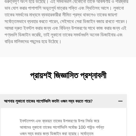
গুরুত্বপূর্ণ অংশ হয়ে উঠেছে। এই সমর্থনগুলি যেকোনো তাকে আকর্ষণীয় ও পরিষ্কার
ভাব যোগ করার পাশাপাশি অভূতপূর্ব মাত্রার শক্তি এবং স্থিতিসহ আসে। লুকানো
তাকের সমর্থনের মাধ্যমে ব্যবহারকারীরা সীমিত প্রস্থ থাকলেও তাকের জায়গা
সর্বোত্তমভাবে ব্যবহার করতে পারেন, সেইসাথে সেরা ডিজাইন বজায় রাখতে পারেন।
আমরা দ্রুত ইনস্টল করার জন্য এবং বিভিন্ন উপকরণের সাথে কাজ করার জন্য এই
পণ্যগুলি ডিজাইন করেছি, তাই লুকানো তাকের সমর্থনগুলি অনেক ডিজাইনার এবং
বাড়ির মালিকদের পছন্দের হয়ে উঠেছে।
প্রায়শই জিজ্ঞাসিত প্রশ্নাবলী
আপনার লুকানো তাকের সাপোর্টগুলি কতটা ওজন সহ্য করতে পারে?
ইনস্টলেশন এবং ব্যবহৃত তাকের উপকরণের উপর নির্ভর করে
আমাদের লুকানো তাকের সাপোর্টগুলি সর্বোচ্চ 100 পাউন্ড পর্যন্ত
ওজন সহ্য করার জন্য ডিজাইন করা হয়েছে। সর্বোত্তম