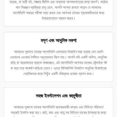
হয়েছে, যা ভারী বই, সজ্জার জিনিস এবং অন্যান্য আসবাবপত্রের জন্য আদর্শ। কঠোর
মান নিয়ন্ত্রণ প্রক্রিয়া চালু রেখে, আপনি আস্থা রাখতে পারেন যে আমাদের
সাপোর্টগুলি সময়ের পরীক্ষা সহ্য করবে এবং আপনার তাকের প্রয়োজনীয়তার জন্য
নির্ভরযোগ্যতা প্রদান করবে।
মসৃণ এবং আধুনিক নকশা
আমাদের লুকানো তাকের সাপোর্টগুলি এমনভাবে ডিজাইন করা হয়েছে যেন এগুলি
যেকোনো ডেকোর শৈলীতে অদৃশ্যভাবে মিশে যায়। আপনি যদি একটি অফিস, আধুনিক
বাড়ি বা আরামদায়ক ক্যাফে সাজাচ্ছেন, এই সাপোর্টগুলি আপনার তাকের সৌন্দর্যকে নষ্ট
না করে তার আকর্ষণ বাড়িয়ে তোলে। এদের মিনিমালিস্ট ডিজাইন আধুনিক ডিজাইনের
প্রেমিকদের জন্য নিখুঁত একটি পরিষ্কার চেহারা প্রদান করে।
সহজ ইনস্টলেশন এবং বহুমুখীতা
আমাদের লুকানো তাকের সাপোর্টগুলি ব্যবহারকারী-বান্ধব এবং বিভিন্ন পরিবেশে
সহজেই ইনস্টল করা যায়। কাঠ, কাচ এবং ধাতু সহ বিভিন্ন তাকের উপকরণের জন্য