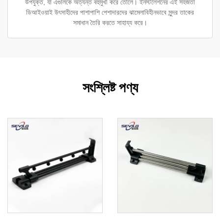
উপযুক্ত, যা এগুলিকে অত্যন্ত বহুমুখী করে তোলে। ইনস্টলেশনের এই সহজতা
ডিআইওয়াই উৎসাহীদের পাশাপাশি পেশাদারদের ঝামেলাবিহীনভাবে সুন্দর তাকের
সমাধান তৈরি করতে সাহায্য করে।
সংশ্লিষ্ট পণ্য