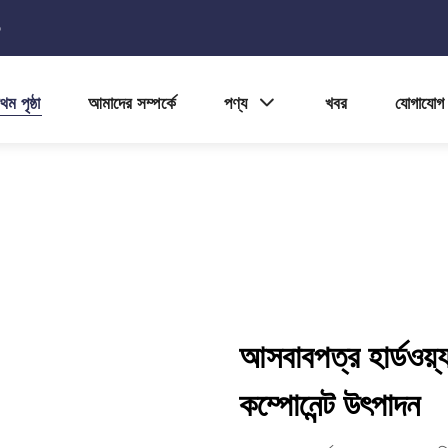
5
থম পৃষ্ঠা
আমাদের সম্পর্কে
পণ্য
খবর
যোগাযোগ
আসবাবপত্র হার্ডওয়্
কম্পোনেন্ট উৎপাদন