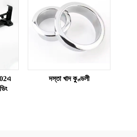
-02এ
দস্তা খাদ কুণ্ডলী
ডিং