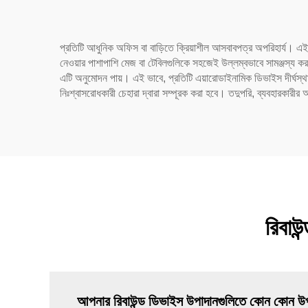
প্রতিটি আধুনিক অফিস বা বাড়িতে ক্রিয়াশীল আসবাবপত্র অপরিহার্য। এই 
নেওয়ার পাশাপাশি মেজ বা টেবিলগুলিকে সহজেই উল্লম্বভাবে সামঞ্জস্য করত
এটি অনুমোদন পায়। এই ভাবে, প্রতিটি এয়ারোডাইনামিক ডিভাইস দীর্ঘস্থ
নিঃশ্বাসরোধকারী চেহারা দ্বারা সম্পূরক করা হবে। তদুপরি, ব্যবহারকারীর
রিবাউন
আপনার রিবাউন্ড ডিভাইস উপাদানগুলিতে কোন কোন উপা