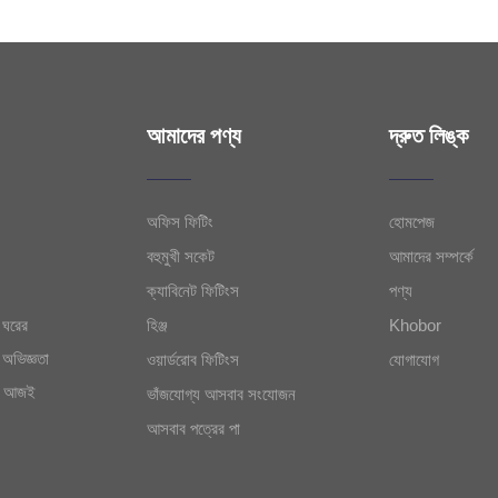
আমাদের পণ্য
দ্রুত লিঙ্ক
অফিস ফিটিং
হোমপেজ
বহুমুখী সকেট
আমাদের সম্পর্কে
ক্যাবিনেট ফিটিংস
পণ্য
 ঘরের
হিঞ্জ
Khobor
 অভিজ্ঞতা
ওয়ার্ডরোব ফিটিংস
যোগাযোগ
ি। আজই
ভাঁজযোগ্য আসবাব সংযোজন
আসবাব পত্রের পা