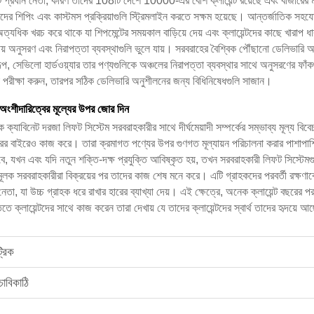
একটি প্রধান নেতা, কারণ তাদের 108টি দেশে 10000-এর বেশি ক্লায়েন্ট রয়েছে এবং বাজারে
াদের শিপিং এবং কাস্টমস প্রক্রিয়াগুলি স্ট্রিমলাইন করতে সক্ষম হয়েছে। আন্তর্জাতিক সহয
 অত্যধিক খরচ করে থাকে যা শিপমেন্টের সময়কাল বাড়িয়ে দেয় এবং ক্লায়েন্টদের কাছে খারা
ীয় অনুসরণ এবং নিরাপত্তা ব্যবস্থাগুলি ভুলে যায়। সরবরাহের বৈশ্বিক পৌঁছানো ডেলিভারি 
সেভিলো হার্ডওয়্যার তার পণ্যগুলিকে অঞ্চলের নিরাপত্তা ব্যবস্থার সাথে অনুসরণের ফাঁকগু
়তা পরীক্ষা করুন, তারপর সঠিক ডেলিভারি অনুশীলনের জন্য বিধিনিষেধগুলি সাজান।
ি অংশীদারিত্বের মূল্যের উপর জোর দিন
রিক ক্যাবিনেট দরজা লিফট সিস্টেম সরবরাহকারীর সাথে দীর্ঘমেয়াদী সম্পর্কের সম্ভাব্য মূল
্রির বাইরেও কাজ করে। তারা ক্রমাগত পণ্যের উপর গুণগত মূল্যায়ন পরিচালনা করার পাশাপাশি
ন এবং যদি নতুন শক্তি-দক্ষ প্রযুক্তি আবিষ্কৃত হয়, তখন সরবরাহকারী লিফট সিস্টেমগুলি
 সরবরাহকারীরা বিক্রয়ের পর তাদের কাজ শেষ মনে করে। এটি গ্রাহকদের পরবর্তী রক্ষণা
েতা, যা উচ্চ গ্রাহক ধরে রাখার হারের ব্যাখ্যা দেয়। এই ক্ষেত্রে, অনেক ক্লায়েন্ট বছর
তে ক্লায়েন্টদের সাথে কাজ করেন তারা দেখায় যে তাদের ক্লায়েন্টদের স্বার্থ তাদের হৃদয়ে আ
্রিক
াবিকাঠি