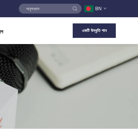
BN
একটি উদ্ধৃতি পান
োগ