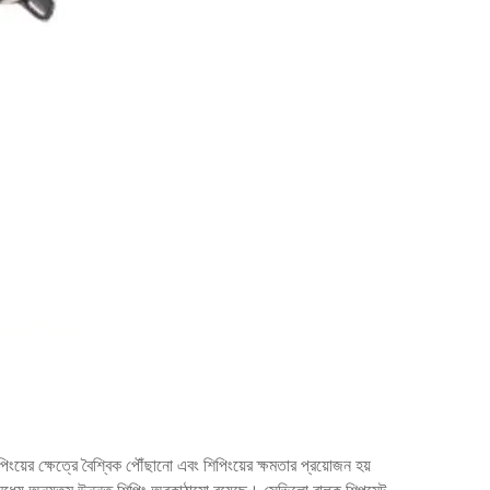
িংয়ের ক্ষেত্রে বৈশ্বিক পৌঁছানো এবং শিপিংয়ের ক্ষমতার প্রয়োজন হয়