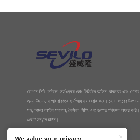
ফোশান সিটি সেভিলো হার্ডওয়্যার কোং লিমিটেড অফিস, রান্নাঘর এবং শোবার
জন্য উচ্চমানের আসবাবপত্র হার্ডওয়্যার সরবরাহ করে। ১৫+ বছরের উৎপাদন
সহ, আমরা কাস্টম সমাধান, বৈশ্বিক শিপিং এবং গুণগত পরিদর্শন অফার কর
একটি উদ্ধৃতি চাইন।
We value your privacy