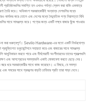
র মধ্যে অন্যতম উন্নত শিপিং অবকাঠামো রয়েছে। সেভিলো বাল্ক শিপমেন্ট
োগী প্রতিষ্ঠানগুলির সমাপ্তি হল এখনও পর্যন্ত স্কেল করা বাকি একমাত্র
প ধারণা তৈরি করে। অধিকাংশ সরবরাহকারীই অন্যান্য দেশগুলির মধ্যে
আরও কার্যকর করে তোলে এবং দেশের মধ্যে বৈদ্যুতিক পণ্য নিরাপত্তা বিধি
লির সাথে সামঞ্জস্য করে। পণ্যের জন্য একটি লক্ষ্য বাজার খুঁজে পাওয়ার
্য বিবেচনা করা গুরুত্বপূর্ণ। Sevilo Hardware-এর মতো একটি নির্ভরযোগ্য
 প্রযুক্তিগত ডকুমেন্টেশনে সহায়তা করে এবং বাজারের সাথে সামঞ্জস্য
 আধুনিকায়ন করতে পারে এবং দীর্ঘমেয়াদী অংশীদারদের তাদের প্রকল্পগুলি
বেক্ষণ এবং আপগ্রেডের সমস্যাগুলি একাই মোকাবেলা করতে ছেড়ে দেয়।
ের পর বছর ধরে সরবরাহকারীর সাথে কাজ করেছেন। এ বিষয়ে, যে সমস্ত
ছে এবং সময়ের সাথে প্রকল্পের বাড়তি চাহিদার প্রতি তারা সাড়া দেবে।