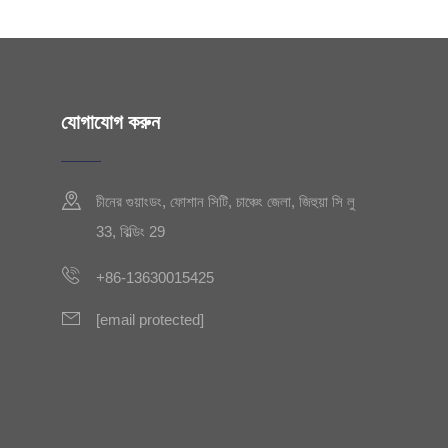
যোগাযোগ করুন
চীনের গুয়াংডং, ফোশান সিটি, চাঞ্চেং জেলা, জিহুয়া সি লু
33, বিল্ডিং 29
+86-13630015425
[email protected]