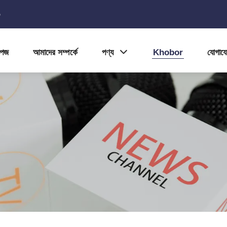
5
পেজ
আমাদের সম্পর্কে
পণ্য
Khobor
যোগায