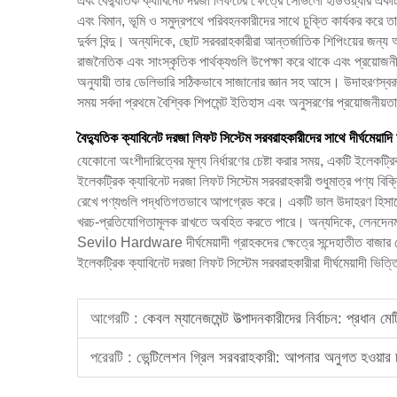
এবং বৈদ্যুতিক ক্যাবিনেট দরজা লিফটের ক্ষেত্রে সেভিলো হার্ডওয়্যার 
এবং বিমান, ভূমি ও সমুদ্রপথে পরিবহনকারীদের সাথে চুক্তি কার্যকর করে ত
দুর্বল বিন্দু। অন্যদিকে, ছোট সরবরাহকারীরা আন্তর্জাতিক শিপিংয়ের জন্য
রাজনৈতিক এবং সাংস্কৃতিক পার্থক্যগুলি উপেক্ষা করে থাকে এবং প্রয়োজন
অনুযায়ী তার ডেলিভারি সঠিকভাবে সাজানোর জ্ঞান সহ আসে। উদাহরণস্বরূপ, 
সময় সর্বদা প্রথমে বৈশ্বিক শিপমেন্ট ইতিহাস এবং অনুসরণের প্রয়োজনীয
বৈদ্যুতিক ক্যাবিনেট দরজা লিফট সিস্টেম সরবরাহকারীদের সাথে দীর্ঘমেয়াদ
যেকোনো অংশীদারিত্বের মূল্য নির্ধারণের চেষ্টা করার সময়, একটি ইলেকট্
ইলেকট্রিক ক্যাবিনেট দরজা লিফট সিস্টেম সরবরাহকারী শুধুমাত্র পণ্য বিক
রেখে পণ্যগুলি পদ্ধতিগতভাবে আপগ্রেড করে। একটি ভাল উদাহরণ হিসাবে, যখ
খরচ-প্রতিযোগিতামূলক রাখতে অবহিত করতে পারে। অন্যদিকে, লেনদেনমূলক
Sevilo Hardware দীর্ঘমেয়াদী গ্রাহকদের ক্ষেত্রে সন্দেহাতীত বাজার ন
ইলেকট্রিক ক্যাবিনেট দরজা লিফট সিস্টেম সরবরাহকারীরা দীর্ঘমেয়াদী ভিত্তি
আগেরটি :
কেবল ম্যানেজমেন্ট উত্পাদনকারীদের নির্বাচন: প্রধান মেট
পরেরটি :
ভেন্টিলেশন গ্রিল সরবরাহকারী: আপনার অনুগত হওয়ার চ