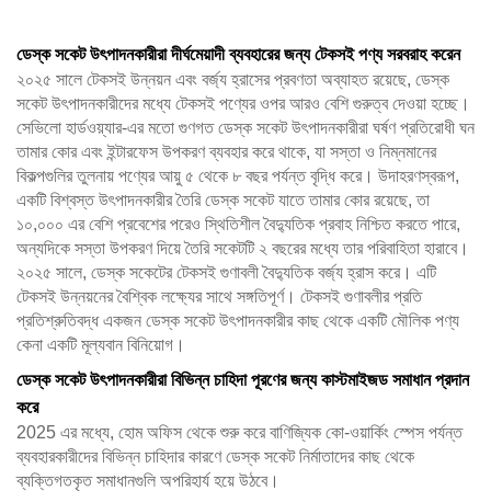
ডেস্ক সকেট উৎপাদনকারীরা দীর্ঘমেয়াদী ব্যবহারের জন্য টেকসই পণ্য সরবরাহ করেন
২০২৫ সালে টেকসই উন্নয়ন এবং বর্জ্য হ্রাসের প্রবণতা অব্যাহত রয়েছে, ডেস্ক
সকেট উৎপাদনকারীদের মধ্যে টেকসই পণ্যের ওপর আরও বেশি গুরুত্ব দেওয়া হচ্ছে।
সেভিলো হার্ডওয়্যার-এর মতো গুণগত ডেস্ক সকেট উৎপাদনকারীরা ঘর্ষণ প্রতিরোধী ঘন
তামার কোর এবং ইন্টারফেস উপকরণ ব্যবহার করে থাকে, যা সস্তা ও নিম্নমানের
বিকল্পগুলির তুলনায় পণ্যের আয়ু ৫ থেকে ৮ বছর পর্যন্ত বৃদ্ধি করে। উদাহরণস্বরূপ,
একটি বিশ্বস্ত উৎপাদনকারীর তৈরি ডেস্ক সকেট যাতে তামার কোর রয়েছে, তা
১০,০০০ এর বেশি প্রবেশের পরেও স্থিতিশীল বৈদ্যুতিক প্রবাহ নিশ্চিত করতে পারে,
অন্যদিকে সস্তা উপকরণ দিয়ে তৈরি সকেটটি ২ বছরের মধ্যে তার পরিবাহিতা হারাবে।
২০২৫ সালে, ডেস্ক সকেটের টেকসই গুণাবলী বৈদ্যুতিক বর্জ্য হ্রাস করে। এটি
টেকসই উন্নয়নের বৈশ্বিক লক্ষ্যের সাথে সঙ্গতিপূর্ণ। টেকসই গুণাবলীর প্রতি
প্রতিশ্রুতিবদ্ধ একজন ডেস্ক সকেট উৎপাদনকারীর কাছ থেকে একটি মৌলিক পণ্য
কেনা একটি মূল্যবান বিনিয়োগ।
ডেস্ক সকেট উৎপাদনকারীরা বিভিন্ন চাহিদা পূরণের জন্য কাস্টমাইজড সমাধান প্রদান
করে
2025 এর মধ্যে, হোম অফিস থেকে শুরু করে বাণিজ্যিক কো-ওয়ার্কিং স্পেস পর্যন্ত
ব্যবহারকারীদের বিভিন্ন চাহিদার কারণে ডেস্ক সকেট নির্মাতাদের কাছ থেকে
ব্যক্তিগতকৃত সমাধানগুলি অপরিহার্য হয়ে উঠবে।