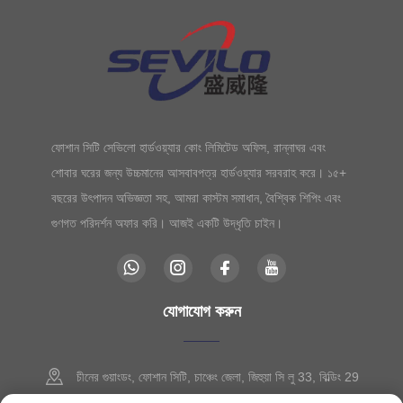
ফোশান সিটি সেভিলো হার্ডওয়্যার কোং লিমিটেড অফিস, রান্নাঘর এবং
শোবার ঘরের জন্য উচ্চমানের আসবাবপত্র হার্ডওয়্যার সরবরাহ করে। ১৫+
বছরের উৎপাদন অভিজ্ঞতা সহ, আমরা কাস্টম সমাধান, বৈশ্বিক শিপিং এবং
গুণগত পরিদর্শন অফার করি। আজই একটি উদ্ধৃতি চাইন।
যোগাযোগ করুন
চীনের গুয়াংডং, ফোশান সিটি, চাঞ্চেং জেলা, জিহুয়া সি লু 33, বিল্ডিং 29