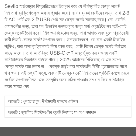
Sevilo হার্ডওয়্যার বিস্তারিতভাবে উল্লেখ করে যে শীর্ষস্থানীয় ডেস্ক সকেট
নির্মাতারা ব্যক্তিগতকৃত অফার প্রদান করে। বাড়ির ব্যবহারকারীদের জন্য, তারা 2-3
টি AC পোর্ট এবং 2 টি USB পোর্ট সহ ডেস্ক সকেট সরবরাহ করে। কো-ওয়ার্কিং
স্পেসগুলির জন্য, তারা ঘন ডিভাইস জনসংখ্যার জন্য সার্জ প্রোটেক্টর সহ মাল্টি-পোর্ট
ডেস্ক সকেট তৈরি করে। শিল্প ওয়ার্কবেঞ্চের জন্য, তারা আঘাত এবং ধুলো প্রতিরোধী
ভারী ডিউটি ডেস্ক সকেট উৎপাদন করে। উদাহরণস্বরূপ, ধরা যাক একটি ডিজাইন
স্টুডিও, যারা অসংখ্য ট্যাবলেট নিয়ে কাজ করে, একটি বিশেষ ডেস্ক সকেট নির্মাতার
কাছে আসে। তারা অতিরিক্ত USB-C পোর্ট অন্তর্ভুক্ত করার জন্য একটি
কাস্টমাইজড ডিজাইন চাইতে পারে। 2025 আমাদের শিখিয়েছে যে এক মাপের
ডেস্ক সকেট আর চলবে না। ডেস্কে মাউন্ট করা সকেটগুলি নির্দিষ্ট প্রয়োজনের সাথে
খাপ খায়। এই তথ্যটি সত্য, এবং এটি ডেস্ক সকেট নির্মাতাদের প্রতিটি কর্মক্ষেত্রকে
সর্বোচ্চ উৎপাদনশীলতা এবং সন্তুষ্টির জন্য সঠিক পাওয়ার সমাধান দিয়ে কাস্টমাইজ
করার ক্ষমতা দেয়।
আগেরটি :
খুলতে চাপুন: দীর্ঘমেয়াদী দক্ষতার কৌশল
পরেরটি :
ড্যাম্পিং সিস্টেমগুলির ত্রুটি নিরসন: সাধারণ সমাধান