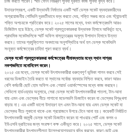
চার্জ করতে পারেন। স্মার্ট ফোন নিয়ন্ত্রণ সুবিধা দূরবর্তী কাজ সুবিধা বৃদ্ধি করে।
উদাহরণস্বরূপ, একটি উদ্ভাবনী নির্মাতার একটি স্মার্ট ডেস্ক সকেট ব্যবহারকারীদের
অপ্রয়োজনীয় পোর্টগুলি দূরবর্তীভাবে বন্ধ করতে দেয়, শক্তি সঞ্চয় করে এবং স্ট্যান্ডবাই
শক্তি অপচয়কে প্রতিরোধ করে। ২০২৫ সালের মধ্যে, যখন কর্মক্ষেত্রগুলি আরও
ডিজিটাল হয়ে উঠবে, ডেস্ক সকেট প্রস্তুতকারকরা উদ্ভাবক হিসাবে আবির্ভূত হবে,
প্রাথমিক সকেটগুলিকে স্মার্ট অফিস বাস্তুতন্ত্রের অমূল্য উপাদান হিসাবে উন্নত
করবে। তাদের প্রযুক্তিগত অবদানের অনুপস্থিতির অর্থ হল ডেস্ক সকেটগুলি
সংযুক্ত কর্মক্ষেত্রের চাহিদা পূরণ করতে ব্যর্থ।
ডেস্ক সকেট প্রস্তুতকারকরা কর্মক্ষেত্রের সীমাবদ্ধতার মধ্যে স্থান সাশ্রয়
নকশাগুলিতে মনোনিবেশ করেন।
২০২৫ এর মধ্যে, ডেস্ক সকেট উৎপাদনকারীরা গুরুত্বপূর্ণ ভূমিকা পালন করবে সেই
ধরনের ডিজাইন তৈরি করতে যা স্থানের সর্বোচ্চ ব্যবহার নিশ্চিত করবে, কারণ আরও
বেশি কর্মচারী ছোট হোম অফিস এবং শেয়ার্ড ওয়ার্কস্পেসের মধ্যে কাজ করছেন।
সেভিলো হার্ডওয়্যার অনুসারে, সেরা ডেস্ক সকেট উৎপাদনকারীরা পাতলা, টান-আনা
যায় এমন এবং ডেস্কের নীচে লাগানো মডেলগুলি ডিজাইন করেন যা ডেস্কের বিশৃঙ্খলা
বাড়ায় না। এর একটি ভালো উদাহরণ হল এমন টান-আনা যায় এমন ডেস্ক সকেট যা
ডেস্কের নীচে লুকানো থাকে এবং প্রয়োজনে উপরে টেনে আনা হয়। কয়েকটি নির্বাচিত
উৎপাদনকারী বহুমুখী ডেস্ক সকেট ডিজাইন করেন যা পাওয়ার পোর্ট এবং কলম ও
ইউএসবি ড্রাইভের জন্য সংরক্ষণ কক্ষ একীভূত করে। ২০২৫ সালে, ডেস্ক সকেট
উৎপাদনকারীরা উৎপাদনশীলতা উল্লেখযোগ্যভাবে বৃদ্ধি করবেন, কারণ ছোট এবং