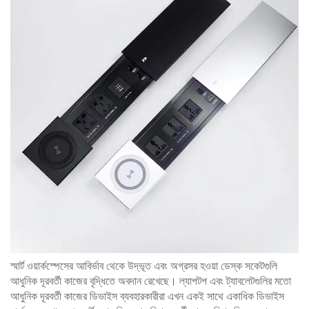
স্মার্ট ওয়ার্কস্পেসের আবির্ভাব থেকে উদ্ভূত এবং অগ্রসর হওয়া ডেস্ক সকেটগুলি
আধুনিক দূরবর্তী কাজের বৃদ্ধিতে অবদান রেখেছে। ল্যাপটপ এবং ট্যাবলেটগুলির মতো
আধুনিক দূরবর্তী কাজের ডিভাইস ব্যবহারকারীরা এখন একই সাথে একাধিক ডিভাইস