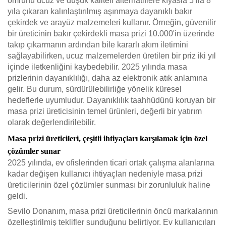
ömrünü ucuz ve düşük kaliteli alternatiflere kıyasla 5 ila 8
yıla çıkaran kalınlaştırılmış aşınmaya dayanıklı bakır
çekirdek ve arayüz malzemeleri kullanır. Örneğin, güvenilir
bir üreticinin bakır çekirdekli masa prizi 10.000'in üzerinde
takıp çıkarmanın ardından bile kararlı akım iletimini
sağlayabilirken, ucuz malzemelerden üretilen bir priz iki yıl
içinde iletkenliğini kaybedebilir. 2025 yılında masa
prizlerinin dayanıklılığı, daha az elektronik atık anlamına
gelir. Bu durum, sürdürülebilirliğe yönelik küresel
hedeflerle uyumludur. Dayanıklılık taahhüdünü koruyan bir
masa prizi üreticisinin temel ürünleri, değerli bir yatırım
olarak değerlendirilebilir.
Masa prizi üreticileri, çeşitli ihtiyaçları karşılamak için özel
çözümler sunar
2025 yılında, ev ofislerinden ticari ortak çalışma alanlarına
kadar değişen kullanıcı ihtiyaçları nedeniyle masa prizi
üreticilerinin özel çözümler sunması bir zorunluluk haline
geldi.
Sevilo Donanım, masa prizi üreticilerinin öncü markalarının
özelleştirilmiş teklifler sunduğunu belirtiyor. Ev kullanıcıları