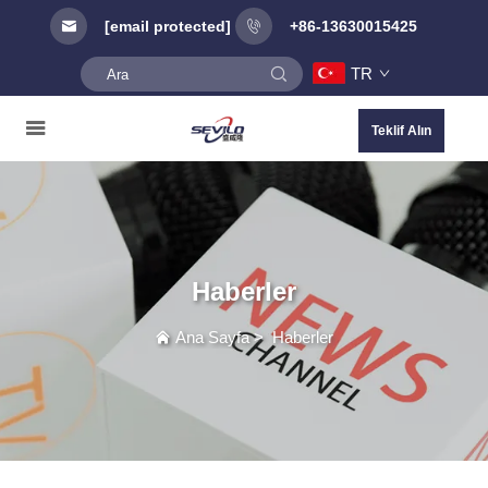
[email protected]
+86-13630015425
TR
Teklif Alın
Haberler
Ana Sayfa
>
Haberler