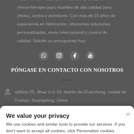
ofrece herrajes para muebles de alta calidad para
oficina, cocina y dormitorio. Con más de 15 años de
experiencia en fabricación, ofrecemos soluciones
personalizadas, envío internacional y control de
calidad. Solicite un presupuesto hoy.
PÓNGASE EN CONTACTO CON NOSOTROS
edificio 29, Jihua si lu 33, distrito de Chancheng, ciudad de
Foshan, Guangdong, China
+86-13630015425
We value your privacy
We use cookies and similar tools to provide our services. If you
[email protected]
don't want to accept all cookies, click Personalize cookies.