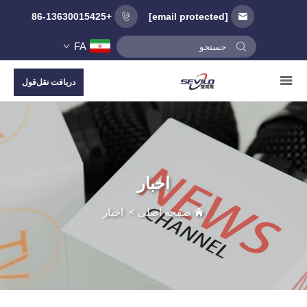
+86-13630015425
[email protected]
FA
دریافت نقل‌قول
اخبار
صفحه اصلی
>
اخبار