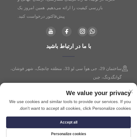
بازرسی کیفیت را ارائه می‌دهیم. همین امروز یک
پیش‌فاکتور درخواست کنید.
با ما در ارتباط باشید
ساختمان 29، جی هوآ سی لو 33، منطقه چانچنگ، شهر فوشان،
گوانگدونگ، چین
+86-13630015425
We value your privacy
We use cookies and similar tools to provide our services. If you
[email protected]
don't want to accept all cookies, click Personalize cookies.
Accept all
حق تالیف © 2025 توسط شرکت سیویلو هارد ویر فوشان، محدود
سیاست
حفظ حریم خصوصی
Personalize cookies