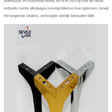
stofkeuzes en kussendichtheid, en richt zich op hoe de nieuw
onthulde ruimte alledaagse woonproblemen kan oplossen, terwijl
het begeerde strakke, verhoogde uiterlijk behouden blijft.