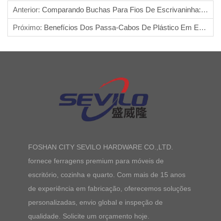
Anterior:
Comparando Buchas Para Fios De Escrivaninha: Faça A Escolha Certa
Próximo:
Benefícios Dos Passa-Cabos De Plástico Em Escritórios Modernos
FOSHAN CITY SEVILO HARDWARE CO.,LTD.
fornece ferragens premium para móveis de
escritório, cozinha e quarto. Com mais de 15 anos
de experiência em fabricação, oferecemos soluções
personalizadas, envio global e inspeção de
qualidade. Solicite um orçamento hoje.