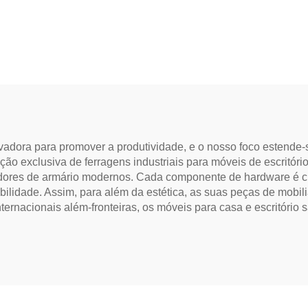
asculante a 90°
com rebarbas
ora para promover a produtividade, e o nosso foco estende-se
ão exclusiva de ferragens industriais para móveis de escritório
adores de armário modernos. Cada componente de hardware é
obilidade. Assim, para além da estética, as suas peças de mobil
ernacionais além-fronteiras, os móveis para casa e escritório