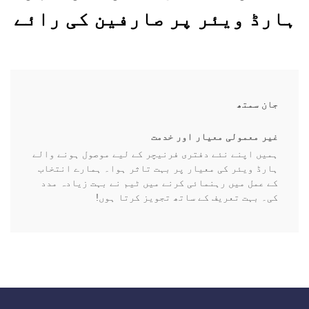
ہارڈ ویئر پر صارفین کی رائے
جان سمتھ
غیر معمولی معیار اور خدمت
ہمیں اپنے نئے دفتری فرنیچر کے لیے موصول ہونے والے
ہارڈ ویئر کی معیار پر بہت تاثر ہوا۔ ہمارے انتخاب
کے عمل میں رہنمائی کرنے میں ٹیم نے بہت زیادہ مدد
کی۔ بہت تعریف کے ساتھ تجویز کرتا ہوں!