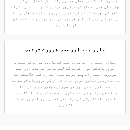
مطابق منسلک اور عملی جگہیں بنانے کی اجازت دیتی ہے۔
چاہے آپ جدید دفتر کو فرنیچر فراہم کر رہے ہوں یا اپنے
گھر کی سجاوٹ کو اپ ڈیٹ کر رہے ہوں، ہمارا صنعتی ہارڈ
ویئر کسی بھی ڈیزائن خوبصورتی میں براہ راست انضمام
کر سکتا ہے۔
ماہر مدد اور حسب ضرورت ترتیب
ہماری پیشہ ورانہ سروس ٹیم کے ساتھ، ہم آپ کی منفرد
ضروریات کو پورا کرنے کے لیے ماہرانہ مدد اور حسبِ
ضرورت اختیارات پیش کرتے ہیں۔ ہماری ٹیم کلائنٹس کے
ساتھ قریبی تعاون کرتی ہے تاکہ ان کی ضروریات کو سمجھا
جا سکے اور عملی اور خوبصورتی دونوں کو بہتر بنانے
والے حل فراہم کیے جا سکیں۔ درست سامان کے انتخاب سے
لے کر انسٹالیشن کی رہنمائی تک، ہم ہر قدم پر آپ کے
ساتھ ہیں۔