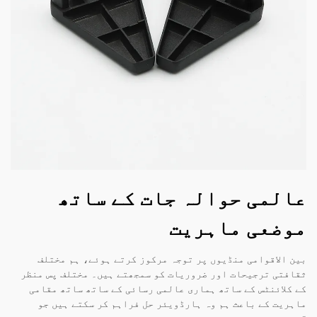
عالمی حوالہ جات کے ساتھ
موضعی ماہریت
بین الاقوامی منڈیوں پر توجہ مرکوز کرتے ہوئے، ہم مختلف
ثقافتی ترجیحات اور ضروریات کو سمجھتے ہیں۔ مختلف پس منظر
کے کلائنٹس کے ساتھ ہماری عالمی رسائی کے ساتھ ساتھ مقامی
ماہریت کے باعث ہم وہ ہارڈویئر حل فراہم کر سکتے ہیں جو