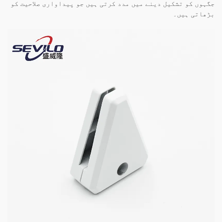
جگہوں کو تشکیل دینے میں مدد کرتی ہیں جو پیداواری صلاحیت کو
بڑھاتی ہیں۔