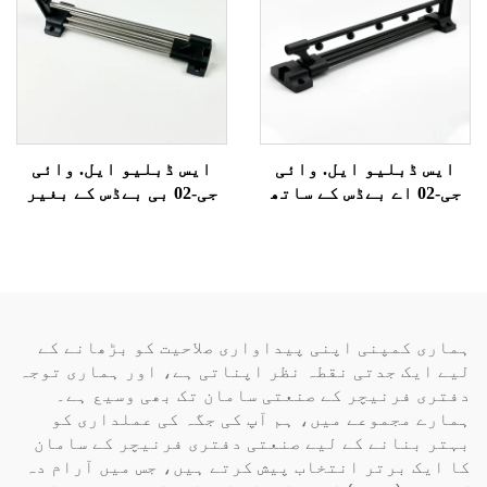
ایس ڈبلیو ایل. وائی
ایس ڈبلیو ایل. وائی
جی-02 اے بےڈس کے ساتھ
جی-02 بی بےڈس کے بغیر
تیزی سے لوڈ کرنا
تیزی سے لوڈ کرنا (ٹھوس
ٹیوب)
ہماری کمپنی اپنی پیداواری صلاحیت کو بڑھانے کے
لیے ایک جدتی نقطہ نظر اپناتی ہے، اور ہماری توجہ
دفتری فرنیچر کے صنعتی سامان تک بھی وسیع ہے۔
ہمارے مجموعے میں، ہم آپ کی جگہ کی عملداری کو
بہتر بنانے کے لیے صنعتی دفتری فرنیچر کے سامان
کا ایک برتر انتخاب پیش کرتے ہیں، جس میں آرام دہ