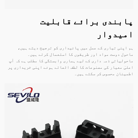
پابندی برائے قابلیت
امیدوار
ہم اپنی تیاری کے عمل میں پائیداری کو ترجیح دیتے ہیں،
ماحول دوست مواد اور طریقوں کا استعمال کرتے ہیں۔
ماحولیاتی ذمہ داری کے لیے ہماری وابستگی کا مطلب ہے کہ آپ
اعلیٰ معیار کی مصنوعات کا لطف اٹھاتے ہوئے اپنی خریداری پر
اطمینان محسوس کر سکتے ہیں۔