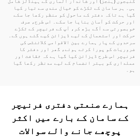
کنبجوں (ہنجز) اور شاندار الماری کے ہینڈلز شامل
ہی۔ ہر سامان کے ٹکڑے کو خیال مندی سے تیار کیا
گیا ہے تاکہ دفتر کے ماحول کو منظم رکھا جا سکے
اور حرکت کو آسان بنایا جا سکے۔ اس طرح، صرف
خوبصورتی سے آگے بڑھ کر، آپ کے فرنیچر کے ٹکڑے
حرکت اور استعمال کے لیے ڈیزائن کیے گئے ہوں گے۔
سرحدوں کے پار ہمارے بین الاقوامی کلائنٹس کی
ضروریات کو پورا کرتے ہوئے، گھر اور دفتر کا
فرنیچر اس طرح ڈیزائن کیا گیا ہے کہ ثقافت اور
عملداری کو بہتر انضمام کے لیے مدنظر رکھا گیا
ہو۔
ہمارے صنعتی دفتری فرنیچر
کے سامان کے بارے میں اکثر
پوچھے جانے والے سوالات