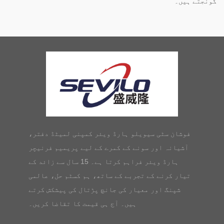
گونجتے ہیں۔
فوشان سٹی سیویلو ہارڈ ویئر کمپنی لمیٹڈ دفتر،
آشیانہ اور سونے کے کمرے کے لیے پریمیم فرنیچر
ہارڈ ویئر فراہم کرتا ہے۔ 15 سال سے زائد کے
تیار کرنے کے تجربے کے ساتھ، ہم کسٹم حل، عالمی
شپنگ اور معیار کی جانچ پڑتال کی پیشکش کرتے
ہیں۔ آج ہی قیمت کا تقاضا کریں۔