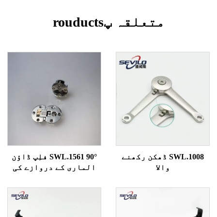
متعلقہ پrouducts
SWL.1008 ڈھکن رکھنے
SWL.1561 90° فلِپ ڈاؤن
والا
الماری کے دروازے کی
کِرنی