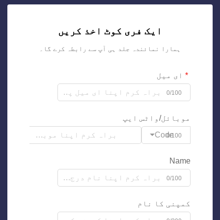
ایک فری کوٹ اخذ کریں
ہمارا نمائندہ جلد ہی آپ سے رابطہ کرے گا۔
ای میل
0/100
موبائل/واٹس ایپ
Code
0/100
Name
0/100
کمپنی کا نام