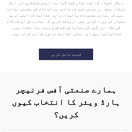
دیگر اشیاء کے لیے تیار کیا گیا ہے۔ اپنی فیکٹری اور ایک
سرشار پیشہ ور سروس ٹیم کے ساتھ، ہم اس بات کو یقینی بناتے
ہیں کہ ہماری مصنوعات پائیداری اور فعالیت کے اعلی ترین
معیار کو پورا کرتی ہیں. دریافت کریں کہ ہمارے حل آپ کے کام
کی جگہ اور گھر کی سجاوٹ کو کس طرح بہتر بنا سکتے ہیں،
جمالیاتی اپیل اور عملی افادیت دونوں فراہم کرتے ہیں۔
قیمت حاصل کریں
ہمارے صنعتی آفس فرنیچر
ہارڈ ویئر کا انتخاب کیوں
کریں؟