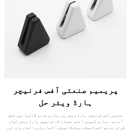
پریمیم صنعتی آفس فرنیچر
ہارڈ ویئر حل
صنعتی آفس فرنیچر ہارڈ ویئر پر ہماری جامع گائیڈ میں خوش
آمدید. ہماری کمپنی اعلیٰ معیار کے فرنیچر ہارڈ ویئر تیار
کرتی ہے جو آفس ڈیسک، میٹنگ ٹیبل، الماریاں، الماریاں اور