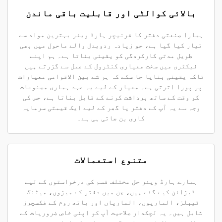
بالائی کوالٹی اور قابلیت باقی ماندن
ہمارا صنعتی دفتر کا فرنیچر ہارڈ ویئر بہترین مواد سے
تیار کیا گیا ہے، جو زیادہ ردوبدل والے ماحول میں بھی
طویل مدتی کارکردگی کو یقینی بناتا ہے۔ ہم اپنے
فیکٹری میں سخت معیاری کنٹرول کے عمل سے گزرتے ہیں
تاکہ یقینی بنایا جا سکے کہ ہر شے بین الاقوامی معیارات
پر پورا اترتی ہے۔ معیار کے لیے یہ عہد ہماری مصنوعات
کو وقت کے ساتھ برداشت کرنے کے قابل بناتا ہے، جس کی
وجہ سے یہ آپ کے دفتر یا گھر کے لیے ایک قیمتی سرمایہ
کاری بن جاتی ہی ہے۔
متنوع استعمالات
ہمارے ہارڈ ویئر حل مختلف قسم کی درخواستوں کے لیے
ڈیزائن کیے گئے ہیں، جن میں دفتر کے میزوں، میٹنگ
ٹیبلز، الماریوں، الماریاں اور باتھ روم کے فکسچرز
شامل ہیں۔ یہ لچکدار صلاحیت آپ کو اپنی خاص ضروریات کے