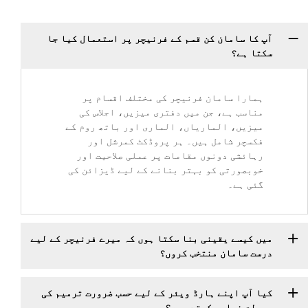
آپ کا سامان کن قسم کے فرنیچر پر استعمال کیا جا
سکتا ہے؟
ہمارا سامان فرنیچر کی مختلف اقسام پر
مناسب ہے، جن میں دفتری میزیں، اجلاس کی
میزیں، الماریاں، الماری اور باتھ روم کے
فکسچر شامل ہیں۔ ہر پروڈکٹ کمرشل اور
رہائشی دونوں مقامات پر عملی صلاحیت اور
خوبصورتی کو بہتر بنانے کے لیے ڈیزائن کی
گئی ہے۔
میں کیسے یقینی بنا سکتا ہوں کہ میرے فرنیچر کے لیے
درست سامان منتخب کروں؟
کیا آپ اپنے ہارڈ ویئر کے لیے حسب ضرورت ترمیم کی
سہولت فراہم کرتے ہیں؟