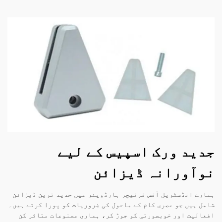
جدید ورک اسپیس کے لیے
نوآورانہ ڈیزائن
ہمارے انڈسٹریل آفس فرنیچر ہارڈویئر میں جدید ترین ڈیزائن
شامل ہیں جو عصری کام کے ماحول کی ضروریات کو پورا کرتے ہیں۔
افعالیت اور خوبصورتی کو جوڑ کر، ہماری مصنوعات متاثر کن