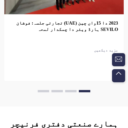
2023 دا 15واں چین (UAE) تجارتی جلسہ: فوشان
SEVILO ہارڈ ویئر دا چمکدار لمحہ
مزید دیکھیں
ہمارے صنعتی دفتری فرنیچر