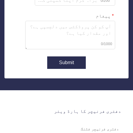
0/200
پیغام
0/1000
Submit
دفتری فرنیچر کا ہارڈ ویئر
دفتری فرنیچر فٹنگ