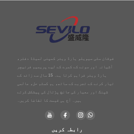
فوشان سٹی سیویلو ہارڈ ویئر کمپنی لمیٹڈ دفتر،
آشیانہ اور سونے کے کمرے کے لیے پریمیم فرنیچر
ہارڈ ویئر فراہم کرتا ہے۔ 15 سال سے زائد کے
تیار کرنے کے تجربے کے ساتھ، ہم کسٹم حل، عالمی
شپنگ اور معیار کی جانچ پڑتال کی پیشکش کرتے
ہیں۔ آج ہی قیمت کا تقاضا کریں۔
رابطہ کریں