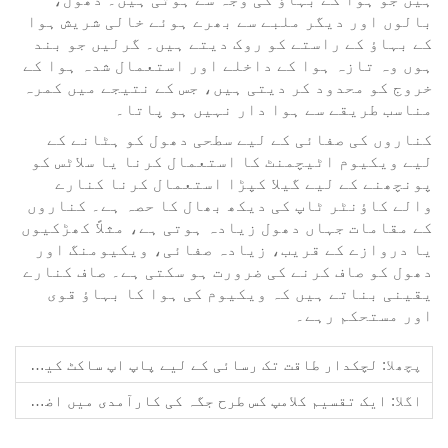
بالوں اور دیگر ملبے سے بھرے ہوئے خالی شریش ہوا
کے بہاؤ کے راستے کو روک دیتے ہیں۔ گرلیں جو بند
ہوں وہ تازہ ہوا کے داخلے اور استعمال شدہ ہوا کے
خروج کو محدود کر دیتی ہیں، جس کے نتیجے میں کمرہ
مناسب طریقے سے ہوا دار نہیں ہو پاتا۔
کناروں کی صفائی کے لیے سطحی دھول کو ہٹانے کے
لیے ویکیوم اٹیچمنٹ کا استعمال کرنا یا سلاٹس کو
پونچھنے کے لیے گیلا کپڑا استعمال کرنا کنارے
والے کاؤنٹر ٹاپ کی دیکھ بھال کا حصہ ہے۔ کناروں
کے مقامات جہاں دھول زیادہ ہوتی ہے، مثلاً کھڑکیوں
یا دروازے کے قریب، زیادہ صفائی، ویکیومنگ اور
دھول کو صاف کرنے کی ضرورت ہو سکتی ہے۔ صاف کنارے
یقینی بناتے ہیں کہ ویکیوم کی ہوا کا بہاؤ قوی
اور مستحکم رہے۔
پچھلا:
لچکدار طاقت تک رسائی کے لیے پاپ اپ ساکٹ کیوں منتخب کریں
اگلا:
ایک تقسیم کلامپ کس طرح جگہ کی کارآمدی میں اضافہ کر سکتی ہے