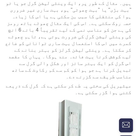
ہیں۔ مثال کے طور پر، ایک وینٹی لیشن گرل جو یا تو
"بہت بڑی" یا "بہت چھوٹی" ہو، بہت ساری غیر ضروری
ہوا کی منتقلی کا سبب بن سکتی ہے یا اس کا زیادہ
حصہ روک سکتی ہے۔ اس کی ایک مثال چھوٹے باتھ رومز
کی ہے جن کو مناسب نمی کے لیے تقریباً 4 بائے 6 انچ
کی وینٹی لیشن گرل کی ضرورت ہوتی ہے، تاہم چھوٹے
کمرے میں اس کا استعمال بہت ساری توانائی کو ضائع
کر سکتا ہے۔ وینٹی لیشن گرلز کو بہتر بنانے کے
لیے کوشش کرنا بہت فائدہ مند ہوگا۔ یہاں کا مقصد
اس گرل کو ایک بہتر سائز اور شکل والی گرل سے
تبدیل کرنا ہے جو ہوا کو کم سے کم رکاوٹ کے ساتھ
مناسب طریقے سے گزرنے دے۔
میٹیریل کی سختی یہ طے کر سکتی ہے کہ گرل کے ذریعے
کتنی ہوا گزر سکتی ہے۔