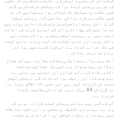
کسٹمائز کر سکیں، اس طرح وہ فاصلے کنٹرول کر سکیں
گے جن پر وینٹی لیٹڈ ہوا کے پیکٹس حرکت کریں گے،
کسی علاقے یا سیلنگ تک ٹھنڈی ہوا پہنچائیں گے یا
کسی علاقے سے گرم ہوا کو ہٹائیں گے۔ وینٹی لیشن
گرلز انکریمنٹ ایڈجسٹیبل سلیٹس کے حامل ہوتے ہیں
جو صارفین کو پچ انٹروالز کو تبدیل کرنے کی اجازت
دیتے ہیں۔ یہ وینٹی لیشن پیٹرن ہوا کو سسٹم میں
داخل ہونے اور باہر نکلنے کے لیے زیادہ سانس لینے
کی جگہ فراہم کرتا ہے، اس طرح کمرے میں ہوا کے
بہاؤ کو بہتر بنا کر۔
ایک بہت بڑا وینٹ ایک وینٹ کے مقابلے میں کم فعال
ہوگا جو بہت چھوٹا ہے، کیونکہ فعالیت سب کچھ
اکٹھے کام کرنے کے توازن اور تناسب پر مبنی ہے۔
بہت چھوٹا، اور رلیف ہوا دب جائے گی۔ وینٹی لیشن
سسٹم کی گرل کے لیے بھی اسی تصور کا اطلاق ہوتا ہے۔
ہر گرل کو 8.5 میٹر عبور کرنے کی صلاحیت رکھنا
ضروری ہے۔
آپ کے گھر میں مناسب وینٹی لیشن گرل نہ ہونے کی
وجہ سے بہت ساری تکلیف ہو سکتی ہے اور کچھ معاملات
میں بہت ساری بےکار کوشش اور اخراجات ہو سکتے