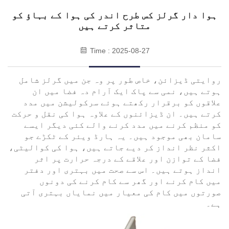
ہوا دار گرلز کس طرح اندر کی ہوا کے بہاؤ کو
متاثر کرتے ہیں
Time : 2025-08-27
روایتی ڈیزائن، خاص طور پر وہ جن میں گرلز شامل
ہوتے ہیں، نمی سے پاک ایک آرام دہ فضا میں ان
علاقوں کو برقرار رکھتے ہوئے سرکولیشن میں مدد
کرتے ہیں۔ ان ڈیزائنوں کے علاوہ ہوا کی نقل و حرکت
کو منظم کرنے میں مدد کرنے والے کئی دیگر ایسے
سامان بھی موجود ہیں۔ یہ ہارڈ ویئر کے ٹکڑے جو
اکثر نظر انداز کر دیے جاتے ہیں، ہوا کی کوالیٹی،
فضا کے توازن اور علاقے کے درجہ حرارت پر اثر
انداز ہوتے ہیں۔ اس سے صحت میں بہتری اور دفتر
میں کام کرنے اور گھر سے کام کرنے کی دونوں
صورتوں میں کام کی معیار میں نمایاں بہتری آتی
ہے۔