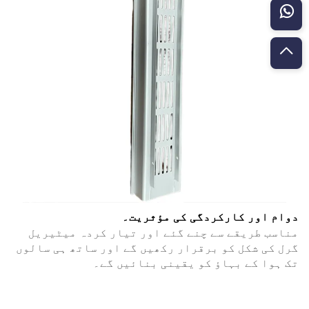
دوام اور کارکردگی کی مؤثریت۔
مناسب طریقے سے چنے گئے اور تیار کردہ میٹیریل
گرل کی شکل کو برقرار رکھیں گے اور ساتھ ہی سالوں
تک ہوا کے بہاؤ کو یقینی بنائیں گے۔