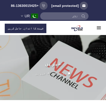
+86-13630015425
[email protected]
UR
قیمت کا اندازہ حاصل کریں
خبریں
صفحہ اول
>
خبریں