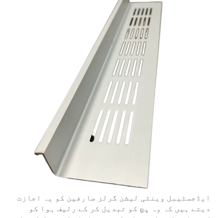
ایڈجسٹیبل وینٹی لیشن گرلز صارفین کو یہ اجازت
دیتے ہیں کہ وہ پچ کو تبدیل کر کے رلیف ہوا کو