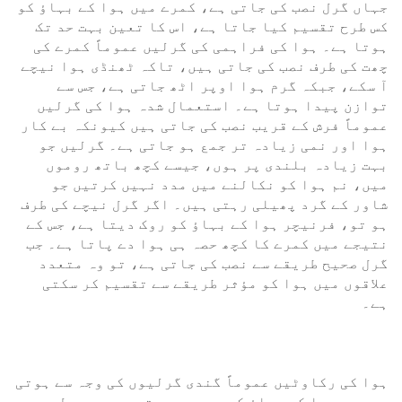
جہاں گرل نصب کی جاتی ہے، کمرے میں ہوا کے بہاؤ کو
کس طرح تقسیم کیا جاتا ہے، اس کا تعین بہت حد تک
ہوتا ہے۔ ہوا کی فراہمی کی گرلیں عموماً کمرے کی
چھت کی طرف نصب کی جاتی ہیں، تاکہ ٹھنڈی ہوا نیچے
آ سکے، جبکہ گرم ہوا اوپر اٹھ جاتی ہے، جس سے
توازن پیدا ہوتا ہے۔ استعمال شدہ ہوا کی گرلیں
عموماً فرش کے قریب نصب کی جاتی ہیں کیونکہ بے کار
ہوا اور نمی زیادہ تر جمع ہو جاتی ہے۔ گرلیں جو
بہت زیادہ بلندی پر ہوں، جیسے کچھ باتھ روموں
میں، نم ہوا کو نکالنے میں مدد نہیں کرتیں جو
شاور کے گرد پھیلی رہتی ہیں۔ اگر گرل نیچے کی طرف
ہو تو، فرنیچر ہوا کے بہاؤ کو روک دیتا ہے، جس کے
نتیجے میں کمرے کا کچھ حصہ ہی ہوا دے پاتا ہے۔ جب
گرل صحیح طریقے سے نصب کی جاتی ہے، تو وہ متعدد
علاقوں میں ہوا کو مؤثر طریقے سے تقسیم کر سکتی
ہے۔
ہوا کی رکاوٹیں عموماً گندی گرلیوں کی وجہ سے ہوتی
ہیں جو ہوا کے بہاؤ کی وجہ سے ہوتی ہیں۔ دھول،