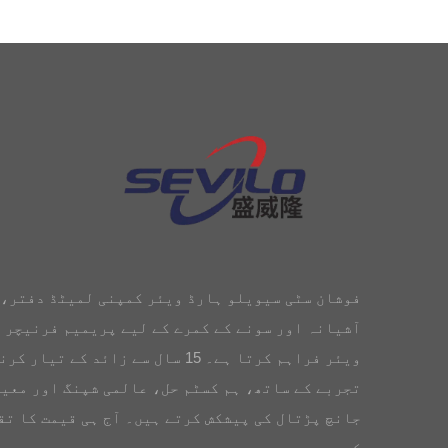
فوشان سٹی سیویلو ہارڈ ویئر کمپنی لمیٹڈ دفتر،
آشیانہ اور سونے کے کمرے کے لیے پریمیم فرنیچر 
ویئر فراہم کرتا ہے۔ 15 سال سے زائد کے تیار 
تجربے کے ساتھ، ہم کسٹم حل، عالمی شپنگ اور معیا
جانچ پڑتال کی پیشکش کرتے ہیں۔ آج ہی قیمت کا تق
کریں۔