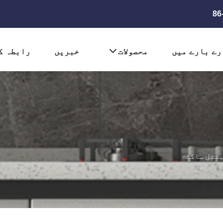
رے بارے میں
محصولات
خبریں
رابطہ ک
شنل ساکٹ