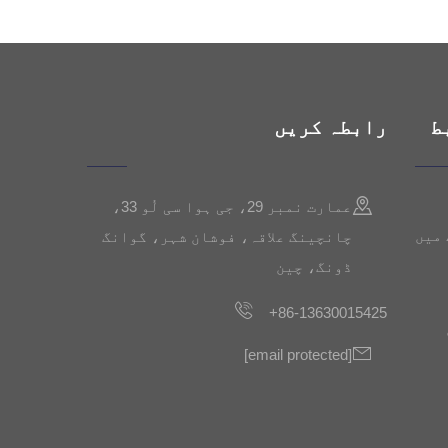
گھماؤ والے ساکٹس عملی صلاحیت
کو شاندار اور یکسر انداز کے
ساتھ جوڑتے ہیں۔
ط
رابطہ کریں
عمارت نمبر 29، جی ہوا سی لُو 33،
میں
چانچینگ علاقہ، فوشان شہر، گوانگ
ڈونگ، چین
+86-13630015425
[email protected]