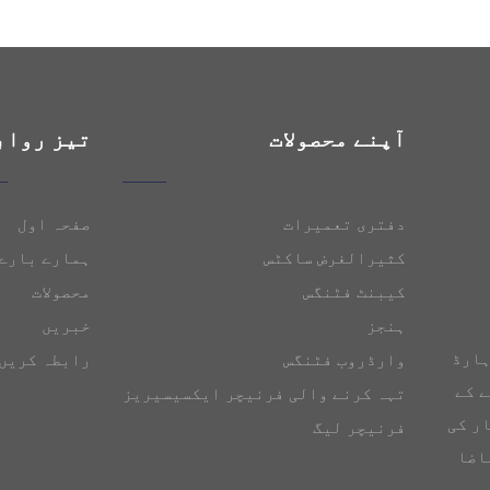
آپنے محصولات
تیز رواب
دفتری تعمیرات
صفحہ اول
کثیرالغرض ساکٹس
ہمارے بارے 
کیبنٹ فٹنگس
محصولات
ہنجز
خبریں
ہارڈ
وارڈروب فٹنگس
رابطہ کریں
کرنے کے
تہہ کرنے والی فرنیچر ایکسیسیریز
ر کی
فرنیچر لیگ
اضا