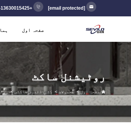
+86-13630015425
[email protected]
صفحہ اول
ہما
روٹیشنل ساکٹ
صفحہ اول
>
محصولات
>
کثیرالغرض ساکٹس
>
روٹی