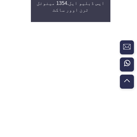
ایس ڈبلیو ایل.1354 مینوئل
ٹرن اوور ساکٹ