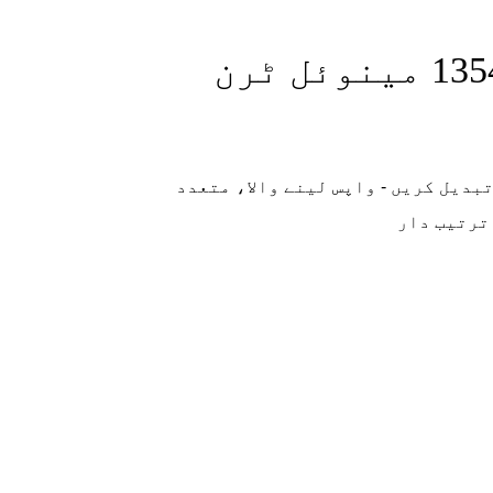
ایس ڈبلیو ایل.1354 مینوئل ٹرن
بدیل کریں - واپس لینے والا، متعدد
 ترتیب دار