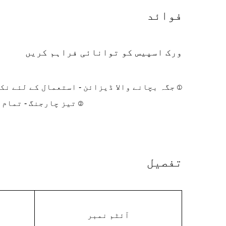
فوائد
ورک اسپیس کو توانائی فراہم کریں
① جگہ بچانے والا ڈیزائن - استعمال کے لئے نک
② تیز چارجنگ - تمام 
تفصیل
آئٹم نمبر