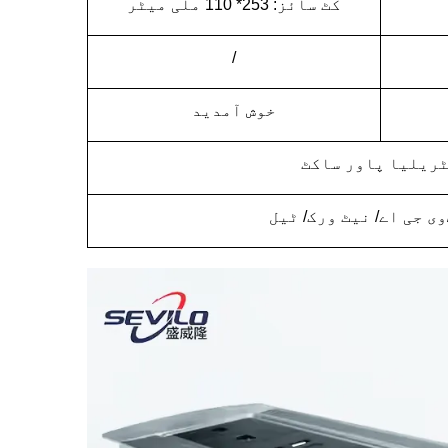
کٹ سائز: 253* 110 ملی میٹر
/
خوش آمدید
ٹریلیا پاور ساکٹ
وی جی اے/ نیٹ ورک/ ٹیل