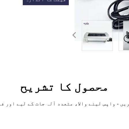
حاصل کریں
محصول کا تشریح
یں - واپس لینے والا، متعدد آلہ جات کے لیے اور ف