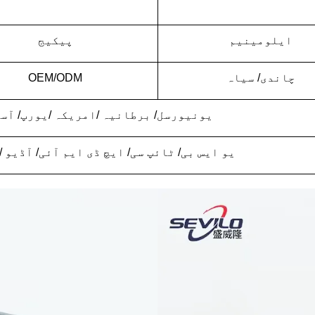
ایلومینیم
پیکیج
چاندی/ سیاہ
OEM/ODM
یونیورسل/ برطانیہ /امریکہ /یورپ/ آس
یو ایس بی/ ٹائپ سی/ ایچ ڈی ایم آئی/ آڈیو /