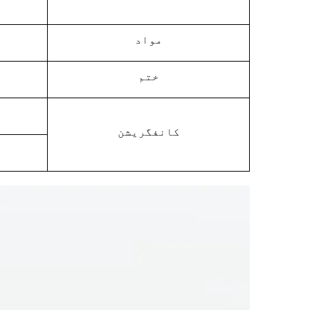
مواد
ختم
کانفگریشن