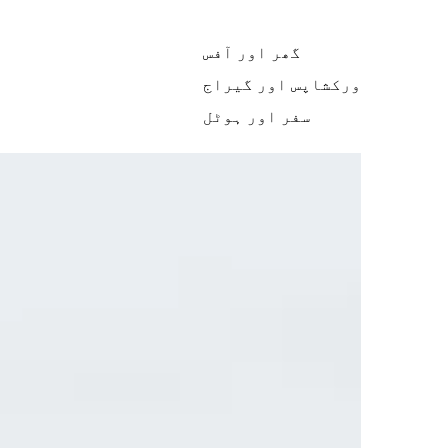
گھر اور آفس
ورکشاپس اور گیراج
سفر اور ہوٹل