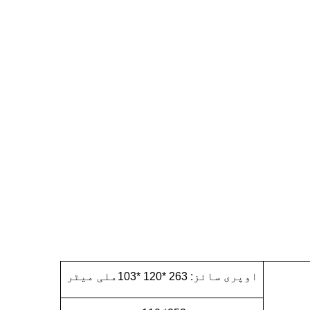
اوپری سائز: 263 *120 *103ملی میٹر