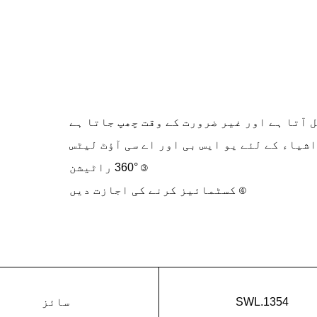
ل آتا ہے اور غیر ضرورت کے وقت چھپ جاتا ہے
اشیاء کے لئے یو ایس بی اور اے سی آؤٹ لیٹس
③ 360° راٹیشن
④ کسٹمائیز کرنے کی اجازت دیں
SWL.1354
سائز