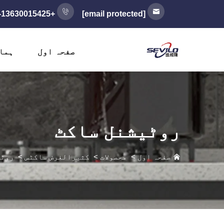
+86-13630015425
[email protected]
صفحہ اول
ہما
روٹیشنل ساکٹ
صفحہ اول
>
محصولات
>
کثیرالغرض ساکٹس
>
روٹی