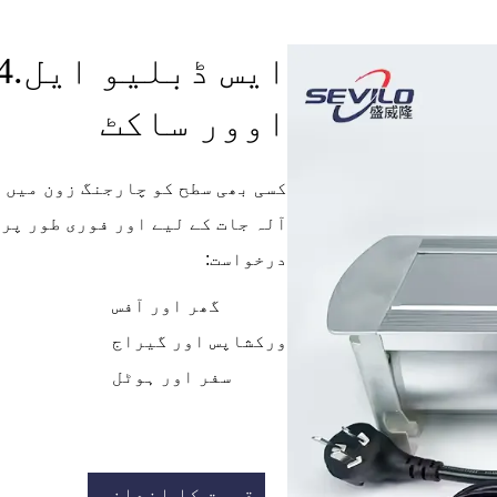
اوور ساکٹ
کسی بھی سطح کو چارجنگ زون میں ت
آلہ جات کے لیے اور فوری طور پر
درخواست:
گھر اور آفس
ورکشاپس اور گیراج
سفر اور ہوٹل
قیمت کا اندازہ