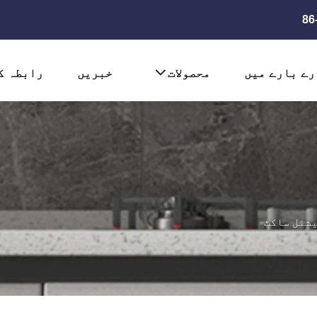
رے بارے میں
محصولات
خبریں
رابطہ ک
شنل ساکٹ