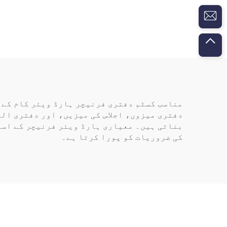
تیزی 
مناسب کسٹم دفتری فرنیچر ہارڈ ویئر کام کے 
دفتری میزوں، اجلاس کی میزیں، اور دفتری الم
بناتی ہیں۔ معیاری ہارڈ ویئر فرنیچر کے است
کی ضروریات کو پورا کرتا ہے۔