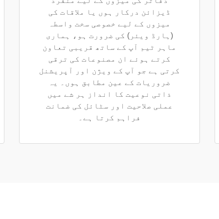
دفاتر کی میزوں کے لیے منفرد
ڈیزائن درکار ہوں یا ملاقات کی
میزوں کے لیے خصوصی سخت واسطہ
(ہارڈ ویئر) کی ضرورت ہو، ہماری
ماہر ٹیم آپ کے ساتھ قریبی تعاون
کرتے ہوئے ان مصنوعات کی ترقی
کرتی ہے جو آپ کے ویژن اور آپریشنل
ضروریات کے عین مطابق ہوں۔ یہ
ذاتی نوعیت کا انداز ہر شے میں
عملی صلاحیت اور سٹائل کی ضمانت
فراہم کرتا ہے۔