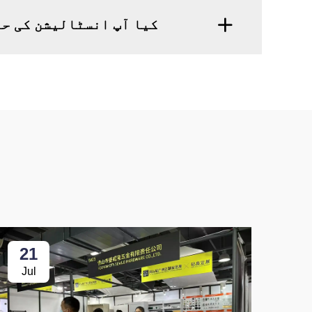
کیا آپ انسٹالیشن کی حم
21
Jul