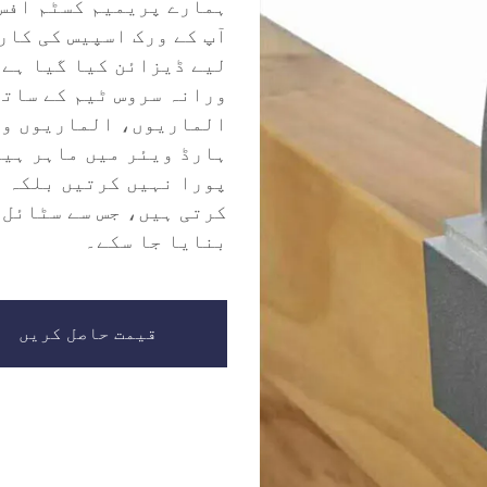
ہمارے پریمیم کسٹم آفس 
آپ کے ورک اسپیس کی کار
لیے ڈیزائن کیا گیا ہے۔
ورانہ سروس ٹیم کے ساتھ
الماریوں، الماریوں وغ
ہارڈ ویئر میں ماہر ہیں
پورا نہیں کرتیں بلکہ آ
کرتی ہیں، جس سے سٹائل 
بنایا جا سکے۔
قیمت حاصل کریں