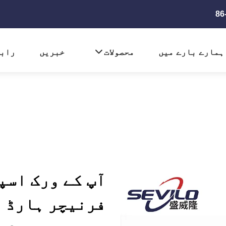
ہمارے بارے میں
محصولات
خبریں
رابط
آپ کے ورک اسپ
فرنیچر ہارڈ و