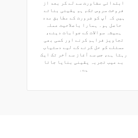
ابتدائی مشاورت سے لے کر بعد از
فروخت سروس تک، ہم یقینی بناتے
ہیں کہ آپ کو ضرورت کے مطابق مدد
حاصل ہو۔ ہمارا باصلاحیت عملہ
ہمیشہ سوالات کے جوابات دینے،
تجاویز فراہم کرنے اور کسی بھی
مسئلے کو حل کرنے کے لیے دستیاب
رہتا ہے، جس سے آغاز سے آخر تک ایک
بے عیب تجربہ یقینی بنایا جاتا
ہے۔