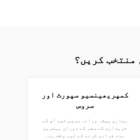
 منتخب کریں؟
کمپریھینسیو سپورٹ اور
سروس
ہماری پیشہ ورانہ سروس ٹیم آپ کے
خریداری کے سفر کے دوران بہترین
مدد فراہم کرنے کے لیے وقف ہے۔