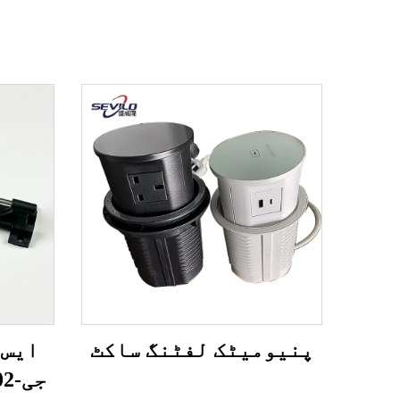
پنیومیٹک لفٹنگ ساکٹ
ایس 