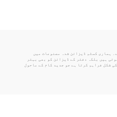
کے)
ے۔ ہماری کسٹم ڈیزائن شدہ مصنوعات میں
وتی ہیں بلکہ دفتر کے ڈیزائن کو بھی بہتر
ی شکل فراہم کرتا ہے جو جدید کام کے ماحول