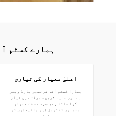
ہمارے کسٹم آف
اعلیٰ معیار کی تیاری
ہمارا کسٹم آفس فرنیچر ہارڈ ویئر
ہماری جدید ترین سہولت میں تیار
کیا جاتا ہے، جس سے سخت معیارِ
معیاری کنٹرول اور پائیداری کو