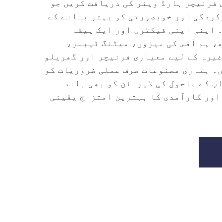
فرنیچر ہارڈ ویئر کی دریافت کریں جو
کردگی اور خوبصورتی کو بہتر بنانے کے
 اپنی اپنی فیکٹری اور ایک پیشہ
، ہم آفس کی میزوں، میٹنگ ٹیبلز،
یرہ کے لیے معیاری فرنیچر اور گھریلو
۔ ہماری مصنوعات صرف عملی ضروریات کو
پ کے ماحول کی ڈیزائن کو بھی بلند
اور کارآمدی کا بہترین امتزاج یقینی