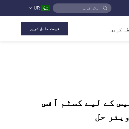
UR
قیمت حاصل کریں
ہ کریں
یس کے لیے کسٹم آفس
یئر حل