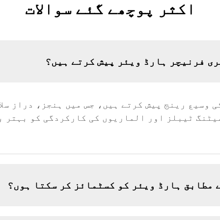
اکثر پوچھے گئے سوالات
ری فرنیچر ہارڈ ویئر پیش کرتے ہیں؟
ی وسیع رینج پیش کرتے ہیں، جس میں ہنجز، دراز سل
یٹنگ ٹیبلز اور الماریوں کی کارکردگی کو بہتر ب
 مطابق ہارڈ ویئر کو کسٹمائز کر سکتا ہوں؟