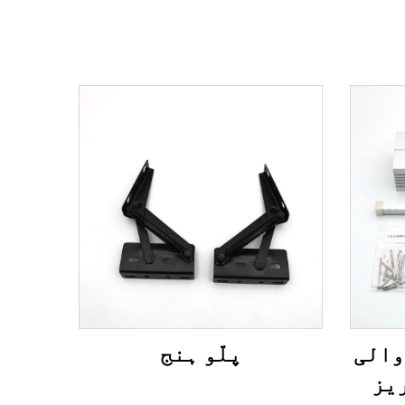
والی
پلّو ہنج
یز