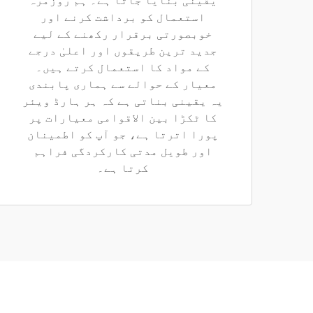
یقینی بنایا جاتا ہے۔ ہم روزمرہ
استعمال کو برداشت کرنے اور
خوبصورتی برقرار رکھنے کے لیے
جدید ترین طریقوں اور اعلیٰ درجے
کے مواد کا استعمال کرتے ہیں۔
معیار کے حوالے سے ہماری پابندی
یہ یقینی بناتی ہے کہ ہر ہارڈ ویئر
کا ٹکڑا بین الاقوامی معیارات پر
پورا اترتا ہے، جو آپ کو اطمینان
اور طویل مدتی کارکردگی فراہم
کرتا ہے۔