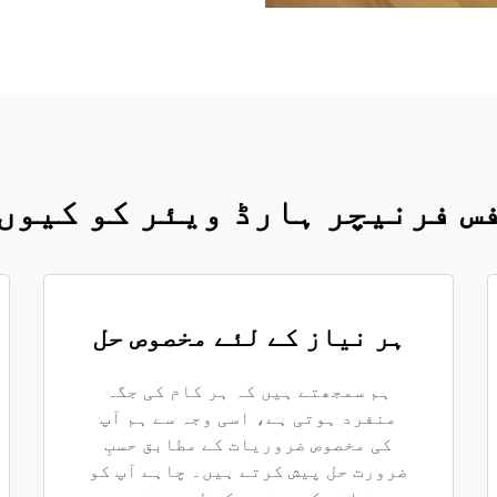
س فرنیچر ہارڈ ویئر کو کیوں
ہر نیاز کے لئے مخصوص حل
ہم سمجھتے ہیں کہ ہر کام کی جگہ
منفرد ہوتی ہے، اسی وجہ سے ہم آپ
کی مخصوص ضروریات کے مطابق حسبِ
ضرورت حل پیش کرتے ہیں۔ چاہے آپ کو