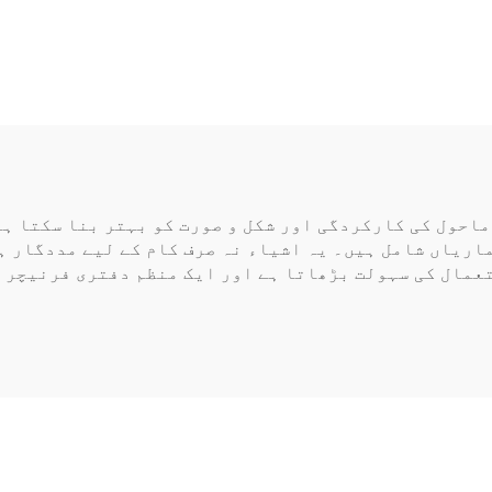
سے لوڈ کرنا (ٹھوس
(بغیر الماریوں 
ٹیوب)
ماحول کی کارکردگی اور شکل و صورت کو بہتر بنا سکتا ہ
اریاں شامل ہیں۔ یہ اشیاء نہ صرف کام کے لیے مددگار ہ
عمال کی سہولت بڑھاتا ہے اور ایک منظم دفتری فرنیچر ک