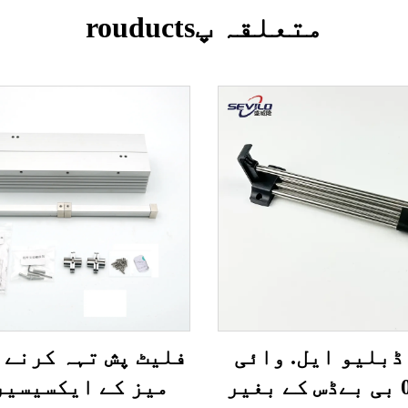
متعلقہ پrouducts
ڈبلیو ایل. وائی
فلیٹ پش تہہ کرنے 
جی-02 بی بےڈس کے بغیر
میز کے ایکسیسیر