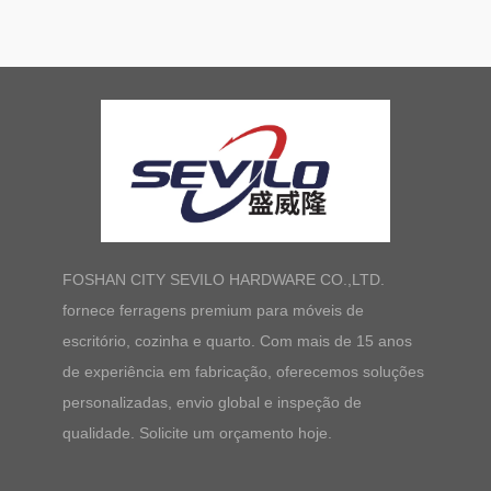
FOSHAN CITY SEVILO HARDWARE CO.,LTD.
fornece ferragens premium para móveis de
escritório, cozinha e quarto. Com mais de 15 anos
de experiência em fabricação, oferecemos soluções
personalizadas, envio global e inspeção de
qualidade. Solicite um orçamento hoje.