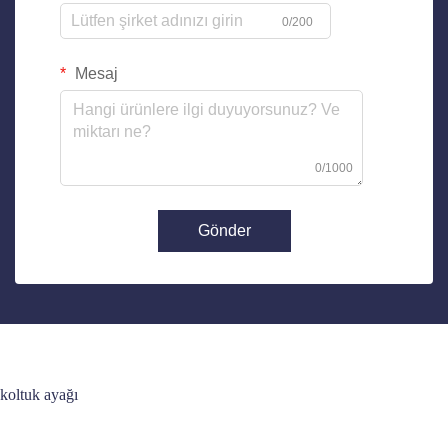
0/200
Mesaj
0/1000
Gönder
koltuk ayağı