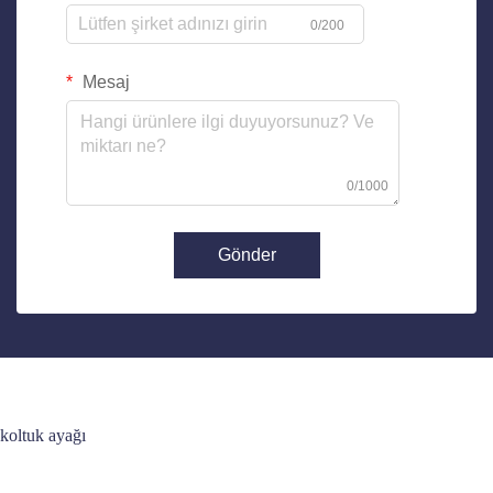
0/200
Mesaj
0/1000
Gönder
koltuk ayağı