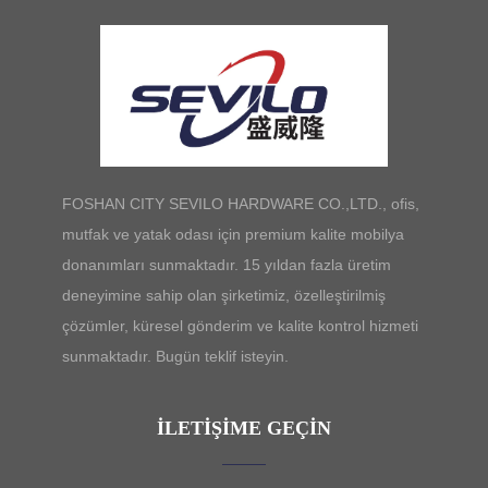
FOSHAN CITY SEVILO HARDWARE CO.,LTD., ofis,
mutfak ve yatak odası için premium kalite mobilya
donanımları sunmaktadır. 15 yıldan fazla üretim
deneyimine sahip olan şirketimiz, özelleştirilmiş
çözümler, küresel gönderim ve kalite kontrol hizmeti
sunmaktadır. Bugün teklif isteyin.
İLETIŞIME GEÇIN