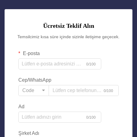
Ücretsiz Teklif Alın
Temsilcimiz kısa süre içinde sizinle iletişime geçecek.
E-posta
0/100
Cep/WhatsApp
Code
0/100
Ad
0/100
Şirket Adı