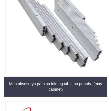
idinaragdag nito ang halaga sa pamamagitan ng
pagsasama ng kasanayan at inobatibong disenyo
para sa pang-araw-araw na kahusayan.
Mga aksesorya para sa folding table na pababa (may
cabinet)