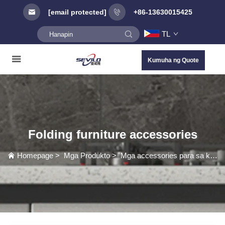
[email protected]
+86-13630015425
TL
Kumuha ng Quote
Folding furniture accessories
Homepage
>
Mga Produkto
>
Mga accessories para sa kagamitang madaling i-fold